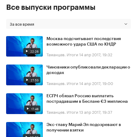
Все выпуски программы
За все время
Москва подсчитывает последствия
возможного удара США по КНДР
22:26
Таманцев. Итоги
14 апр 2017, 19:32
Чиновники опубликовали декларации о
доходах
27:53
Таманцев. Итоги
14 апр 2017, 19:00
ЕСПЧ обязал Россию выплатить
пострадавшим в Беслане €3 миллиона
17:48
Таманцев. Итоги
13 апр 2017, 19:37
Экс-главу Марий Эл подозревают в
получении взятки