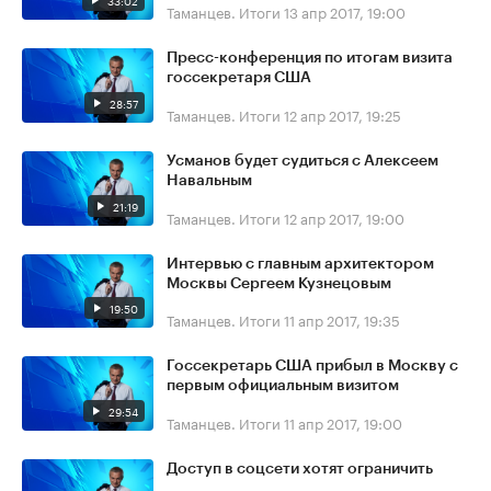
33:02
Таманцев. Итоги
13 апр 2017, 19:00
Пресс-конференция по итогам визита
госсекретаря США
28:57
Таманцев. Итоги
12 апр 2017, 19:25
Усманов будет судиться с Алексеем
Навальным
21:19
Таманцев. Итоги
12 апр 2017, 19:00
Интервью с главным архитектором
Москвы Сергеем Кузнецовым
19:50
Таманцев. Итоги
11 апр 2017, 19:35
Госсекретарь США прибыл в Москву с
первым официальным визитом
29:54
Таманцев. Итоги
11 апр 2017, 19:00
Доступ в соцсети хотят ограничить