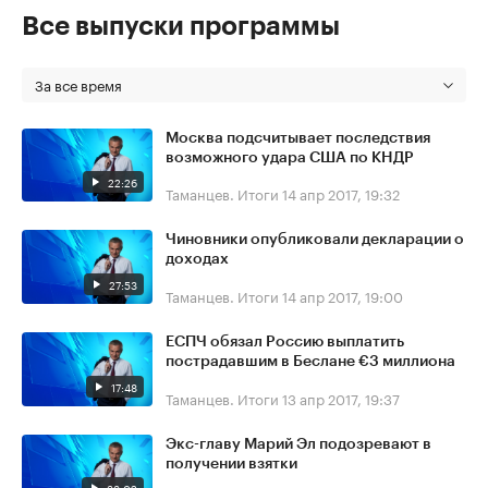
Все выпуски программы
За все время
Москва подсчитывает последствия
возможного удара США по КНДР
22:26
Таманцев. Итоги
14 апр 2017, 19:32
Чиновники опубликовали декларации о
доходах
27:53
Таманцев. Итоги
14 апр 2017, 19:00
ЕСПЧ обязал Россию выплатить
пострадавшим в Беслане €3 миллиона
17:48
Таманцев. Итоги
13 апр 2017, 19:37
Экс-главу Марий Эл подозревают в
получении взятки