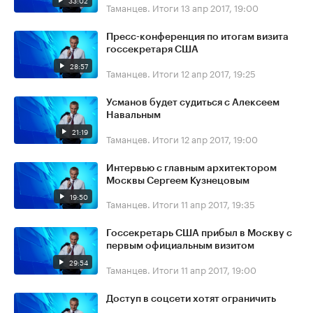
33:02
Таманцев. Итоги
13 апр 2017, 19:00
Пресс-конференция по итогам визита
госсекретаря США
28:57
Таманцев. Итоги
12 апр 2017, 19:25
Усманов будет судиться с Алексеем
Навальным
21:19
Таманцев. Итоги
12 апр 2017, 19:00
Интервью с главным архитектором
Москвы Сергеем Кузнецовым
19:50
Таманцев. Итоги
11 апр 2017, 19:35
Госсекретарь США прибыл в Москву с
первым официальным визитом
29:54
Таманцев. Итоги
11 апр 2017, 19:00
Доступ в соцсети хотят ограничить