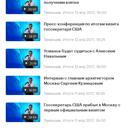
получении взятки
33:02
Таманцев. Итоги
13 апр 2017, 19:00
Пресс-конференция по итогам визита
госсекретаря США
28:57
Таманцев. Итоги
12 апр 2017, 19:25
Усманов будет судиться с Алексеем
Навальным
21:19
Таманцев. Итоги
12 апр 2017, 19:00
Интервью с главным архитектором
Москвы Сергеем Кузнецовым
19:50
Таманцев. Итоги
11 апр 2017, 19:35
Госсекретарь США прибыл в Москву с
первым официальным визитом
29:54
Таманцев. Итоги
11 апр 2017, 19:00