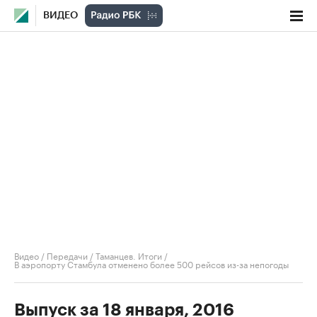
ВИДЕО
Видео
/
Передачи
/
Таманцев. Итоги
/
В аэропорту Стамбула отменено более 500 рейсов из-за непогоды
Выпуск за 18 января, 2016