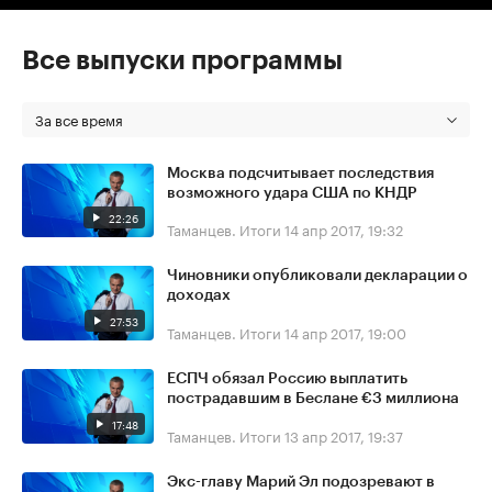
Все выпуски программы
За все время
Москва подсчитывает последствия
возможного удара США по КНДР
22:26
Таманцев. Итоги
14 апр 2017, 19:32
Чиновники опубликовали декларации о
доходах
27:53
Таманцев. Итоги
14 апр 2017, 19:00
ЕСПЧ обязал Россию выплатить
пострадавшим в Беслане €3 миллиона
17:48
Таманцев. Итоги
13 апр 2017, 19:37
Экс-главу Марий Эл подозревают в