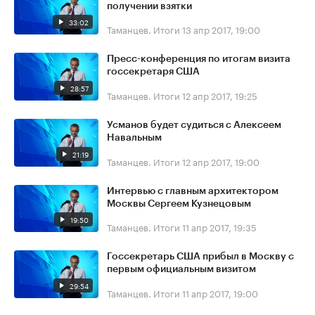
получении взятки
33:02
Таманцев. Итоги
13 апр 2017, 19:00
Пресс-конференция по итогам визита
госсекретаря США
28:57
Таманцев. Итоги
12 апр 2017, 19:25
Усманов будет судиться с Алексеем
Навальным
21:19
Таманцев. Итоги
12 апр 2017, 19:00
Интервью с главным архитектором
Москвы Сергеем Кузнецовым
19:50
Таманцев. Итоги
11 апр 2017, 19:35
Госсекретарь США прибыл в Москву с
первым официальным визитом
29:54
Таманцев. Итоги
11 апр 2017, 19:00