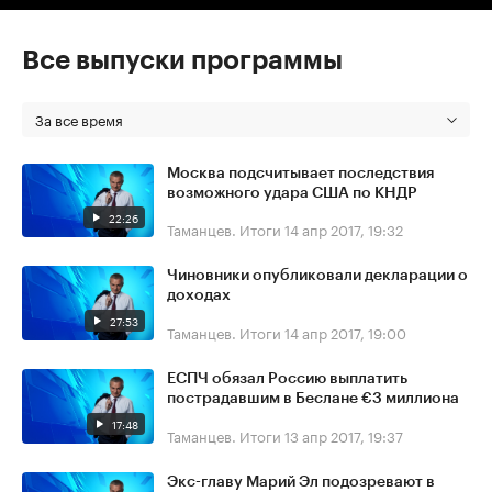
Все выпуски программы
За все время
Москва подсчитывает последствия
возможного удара США по КНДР
22:26
Таманцев. Итоги
14 апр 2017, 19:32
Чиновники опубликовали декларации о
доходах
27:53
Таманцев. Итоги
14 апр 2017, 19:00
ЕСПЧ обязал Россию выплатить
пострадавшим в Беслане €3 миллиона
17:48
Таманцев. Итоги
13 апр 2017, 19:37
Экс-главу Марий Эл подозревают в