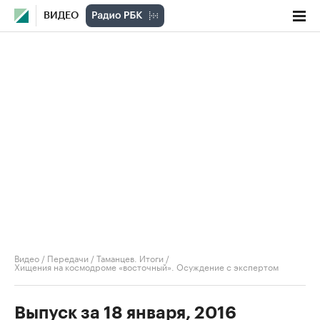
ВИДЕО
Видео
/
Передачи
/
Таманцев. Итоги
/
Хищения на космодроме «восточный». Осуждение с экспертом
Выпуск за 18 января, 2016