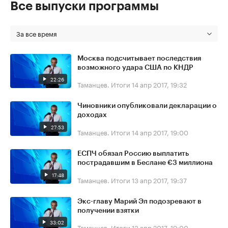
Все выпуски программы
За все время
Москва подсчитывает последствия
возможного удара США по КНДР
22:26
Таманцев. Итоги
14 апр 2017, 19:32
Чиновники опубликовали декларации о
доходах
27:53
Таманцев. Итоги
14 апр 2017, 19:00
ЕСПЧ обязал Россию выплатить
пострадавшим в Беслане €3 миллиона
17:48
Таманцев. Итоги
13 апр 2017, 19:37
Экс-главу Марий Эл подозревают в
получении взятки
33:02
Таманцев. Итоги
13 апр 2017, 19:00