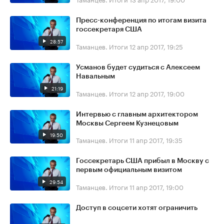
Пресс-конференция по итогам визита
госсекретаря США
28:57
Таманцев. Итоги
12 апр 2017, 19:25
Усманов будет судиться с Алексеем
Навальным
21:19
Таманцев. Итоги
12 апр 2017, 19:00
Интервью с главным архитектором
Москвы Сергеем Кузнецовым
19:50
Таманцев. Итоги
11 апр 2017, 19:35
Госсекретарь США прибыл в Москву с
первым официальным визитом
29:54
Таманцев. Итоги
11 апр 2017, 19:00
Доступ в соцсети хотят ограничить