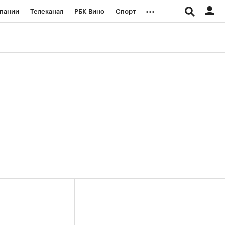
...
пании
Телеканал
РБК Вино
Спорт
ые проекты
Город
Стиль
Крипто
Спецпроекты СПб
логии и медиа
Финансы