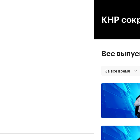
00
КНР сок
Все выпу
За все время