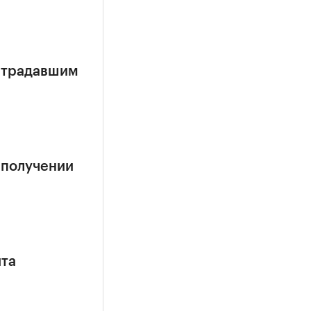
страдавшим
 получении
ита