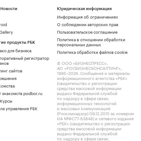
 Новости
Юридическая информация
Информация об ограничениях
roid
О соблюдении авторских прав
allery
Пользовательское соглашение
Политика в отношении обработки
гие продукты РБК
персональных данных
ако для бизнеса
Политика обработки файлов cookie
поративный регистратор
енов
© ООО «БИЗНЕСПРЕСС»,
АО «РОСБИЗНЕСКОНСАЛТИНГ»,
тинг сайтов
1995–2026
. Сообщения и материалы
.решения
информационного агентства «РБК»
(свидетельство о регистрации
комства
средства массовой информации
 знакомств podbor.ru
выдано Федеральной службой
по надзору в сфере связи,
 Курсы
информационных технологий
ла управления РБК
и массовых коммуникаций
(Роскомнадзор) 09.12.2015 за номером
ИА №ФС77-63848) и сетевого издания
«РБК» (свидетельство о регистрации
средства массовой информации
выдано Федеральной службой
по надзору в сфере связи,