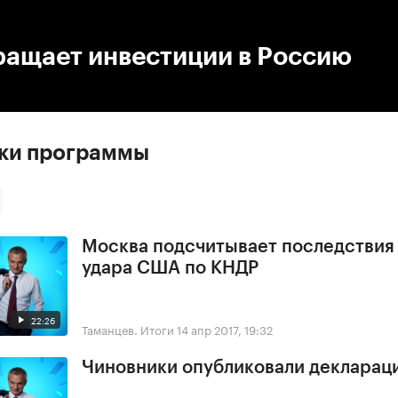
:00
/
00:00
ращает инвестиции в Россию
ски программы
Москва подсчитывает последствия
удара США по КНДР
22:26
Таманцев. Итоги
14 апр 2017, 19:32
Чиновники опубликовали деклараци