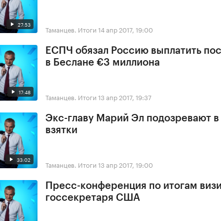
27:53
Таманцев. Итоги
14 апр 2017, 19:00
ЕСПЧ обязал Россию выплатить по
в Беслане €3 миллиона
17:48
Таманцев. Итоги
13 апр 2017, 19:37
Экс-главу Марий Эл подозревают в
взятки
33:02
Таманцев. Итоги
13 апр 2017, 19:00
Пресс-конференция по итогам виз
госсекретаря США