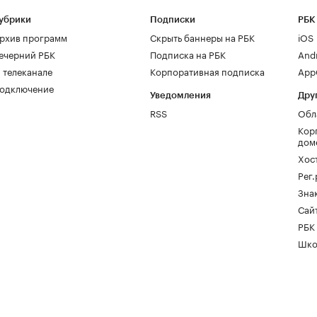
убрики
Подписки
РБК
рхив программ
Скрыть баннеры на РБК
iOS
ечерний РБК
Подписка на РБК
And
 телеканале
Корпоративная подписка
AppG
одключение
Уведомления
Дру
RSS
Обл
Кор
дом
Хос
Рег
Зна
Сайт
РБК
Шко