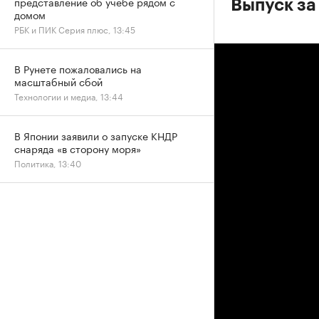
представление об учебе рядом с
Выпуск за
домом
РБК и ПИК Серия плюс, 13:45
В Рунете пожаловались на
масштабный сбой
Технологии и медиа, 13:44
В Японии заявили о запуске КНДР
снаряда «в сторону моря»
Политика, 13:40