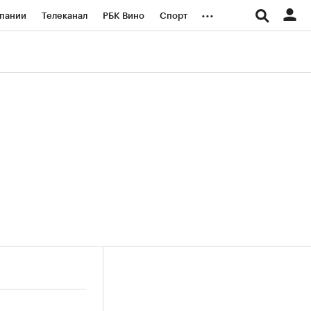
...
пании
Телеканал
РБК Вино
Спорт
ые проекты
Город
Стиль
Крипто
Спецпроекты СПб
логии и медиа
Финансы