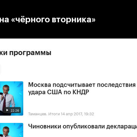
:00
/
00:00
на «чёрного вторника»
ски программы
Москва подсчитывает последствия
удара США по КНДР
22:26
Таманцев. Итоги
14 апр 2017, 19:32
Чиновники опубликовали деклараци