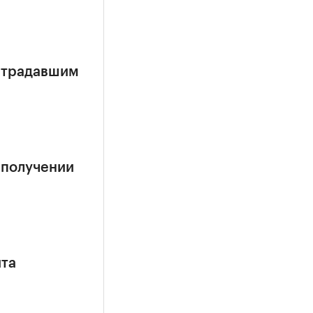
страдавшим
 получении
ита