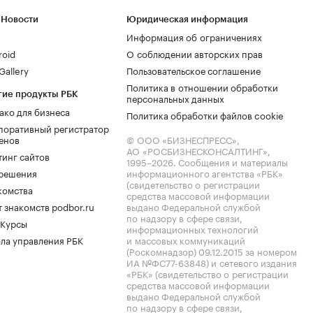
 Новости
Юридическая информация
Информация об ограничениях
roid
О соблюдении авторских прав
allery
Пользовательское соглашение
Политика в отношении обработки
гие продукты РБК
персональных данных
ако для бизнеса
Политика обработки файлов cookie
поративный регистратор
енов
© ООО «БИЗНЕСПРЕСС»,
АО «РОСБИЗНЕСКОНСАЛТИНГ»,
тинг сайтов
1995–2026
. Сообщения и материалы
.решения
информационного агентства «РБК»
(свидетельство о регистрации
комства
средства массовой информации
 знакомств podbor.ru
выдано Федеральной службой
по надзору в сфере связи,
 Курсы
информационных технологий
ла управления РБК
и массовых коммуникаций
(Роскомнадзор) 09.12.2015 за номером
ИА №ФС77-63848) и сетевого издания
«РБК» (свидетельство о регистрации
средства массовой информации
выдано Федеральной службой
по надзору в сфере связи,