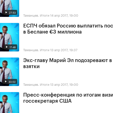
27:53
Таманцев. Итоги
14 апр 2017, 19:00
ЕСПЧ обязал Россию выплатить по
в Беслане €3 миллиона
17:48
Таманцев. Итоги
13 апр 2017, 19:37
Экс-главу Марий Эл подозревают в
взятки
33:02
Таманцев. Итоги
13 апр 2017, 19:00
Пресс-конференция по итогам виз
госсекретаря США