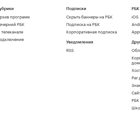
убрики
Подписки
РБК
рхив программ
Скрыть баннеры на РБК
iOS
ечерний РБК
Подписка на РБК
And
 телеканале
Корпоративная подписка
AppG
одключение
Уведомления
Дру
RSS
Обл
Кор
дом
Хос
Рег
Зна
Сайт
РБК
Шко