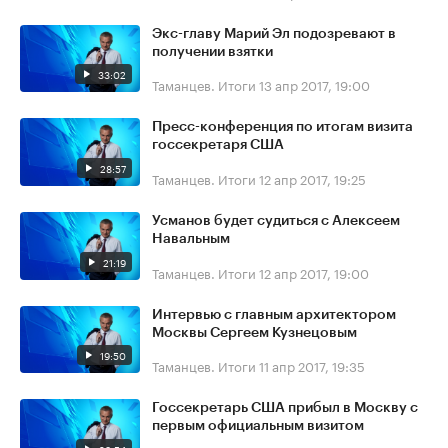
Экс-главу Марий Эл подозревают в
получении взятки
33:02
Таманцев. Итоги
13 апр 2017, 19:00
Пресс-конференция по итогам визита
госсекретаря США
28:57
Таманцев. Итоги
12 апр 2017, 19:25
Усманов будет судиться с Алексеем
Навальным
21:19
Таманцев. Итоги
12 апр 2017, 19:00
Интервью с главным архитектором
Москвы Сергеем Кузнецовым
19:50
Таманцев. Итоги
11 апр 2017, 19:35
Госсекретарь США прибыл в Москву с
первым официальным визитом