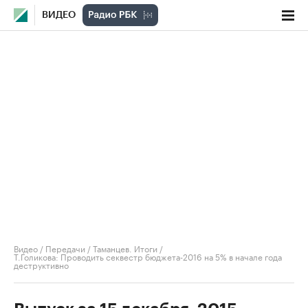
ВИДЕО
Видео
/
Передачи
/
Таманцев. Итоги
/
Т.Голикова: Проводить секвестр бюджета-2016 на 5% в начале года
деструктивно