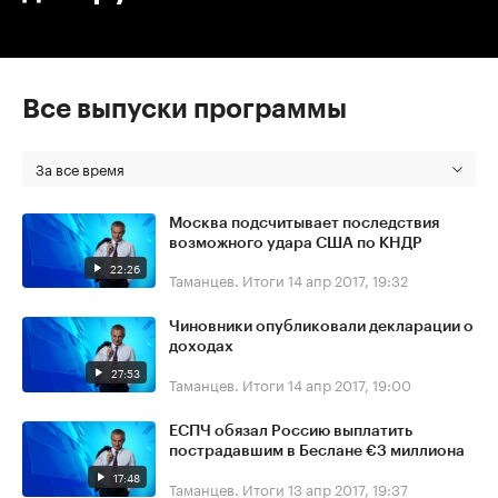
Все выпуски программы
За все время
Москва подсчитывает последствия
возможного удара США по КНДР
22:26
Таманцев. Итоги
14 апр 2017, 19:32
Чиновники опубликовали декларации о
доходах
27:53
Таманцев. Итоги
14 апр 2017, 19:00
ЕСПЧ обязал Россию выплатить
пострадавшим в Беслане €3 миллиона
17:48
Таманцев. Итоги
13 апр 2017, 19:37