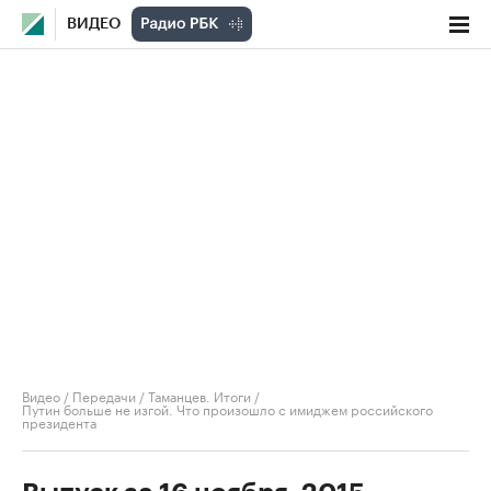
ВИДЕО
Видео
/
Передачи
/
Таманцев. Итоги
/
Путин больше не изгой. Что произошло с имиджем российского
президента