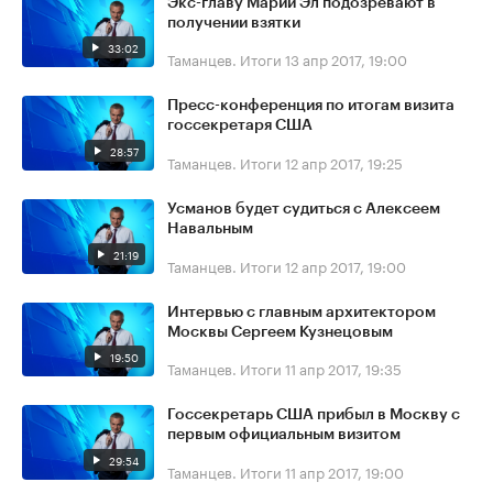
Экс-главу Марий Эл подозревают в
получении взятки
33:02
Таманцев. Итоги
13 апр 2017, 19:00
Пресс-конференция по итогам визита
госсекретаря США
28:57
Таманцев. Итоги
12 апр 2017, 19:25
Усманов будет судиться с Алексеем
Навальным
21:19
Таманцев. Итоги
12 апр 2017, 19:00
Интервью с главным архитектором
Москвы Сергеем Кузнецовым
19:50
Таманцев. Итоги
11 апр 2017, 19:35
Госсекретарь США прибыл в Москву с
первым официальным визитом
29:54
Таманцев. Итоги
11 апр 2017, 19:00