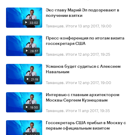
Экс-главу Марий Эл подозревают в
получении взятки
33:02
Таманцев. Итоги
13 апр 2017, 19:00
Пресс-конференция по итогам визита
госсекретаря США
28:57
Таманцев. Итоги
12 апр 2017, 19:25
Усманов будет судиться с Алексеем
Навальным
21:19
Таманцев. Итоги
12 апр 2017, 19:00
Интервью с главным архитектором
Москвы Сергеем Кузнецовым
19:50
Таманцев. Итоги
11 апр 2017, 19:35
Госсекретарь США прибыл в Москву с
первым официальным визитом