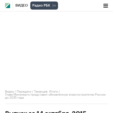
ВИДЕО
Видео
/
Передачи
/
Таманцев. Итоги
/
Глава Минэнерго представил обновлённую энергостратегию России
до 2035 года