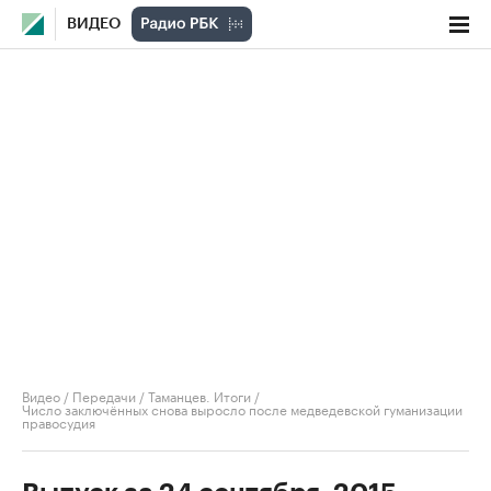
ВИДЕО
Видео
/
Передачи
/
Таманцев. Итоги
/
Число заключённых снова выросло после медведевской гуманизации
правосудия