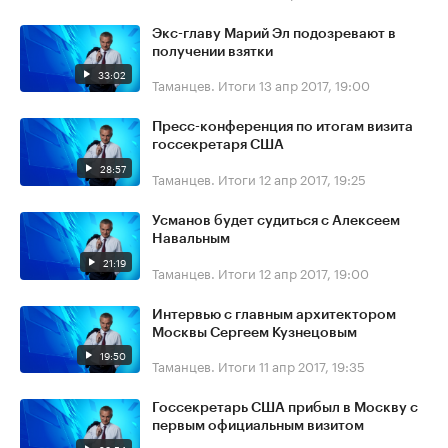
Экс-главу Марий Эл подозревают в
получении взятки
33:02
Таманцев. Итоги
13 апр 2017, 19:00
Пресс-конференция по итогам визита
госсекретаря США
28:57
Таманцев. Итоги
12 апр 2017, 19:25
Усманов будет судиться с Алексеем
Навальным
21:19
Таманцев. Итоги
12 апр 2017, 19:00
Интервью с главным архитектором
Москвы Сергеем Кузнецовым
19:50
Таманцев. Итоги
11 апр 2017, 19:35
Госсекретарь США прибыл в Москву с
первым официальным визитом