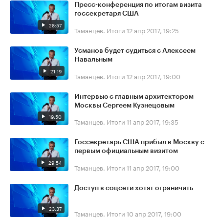
Пресс-конференция по итогам визита
госсекретаря США
28:57
Таманцев. Итоги
12 апр 2017, 19:25
Усманов будет судиться с Алексеем
Навальным
21:19
Таманцев. Итоги
12 апр 2017, 19:00
Интервью с главным архитектором
Москвы Сергеем Кузнецовым
19:50
Таманцев. Итоги
11 апр 2017, 19:35
Госсекретарь США прибыл в Москву с
первым официальным визитом
29:54
Таманцев. Итоги
11 апр 2017, 19:00
Доступ в соцсети хотят ограничить
23:37
Таманцев. Итоги
10 апр 2017, 19:00