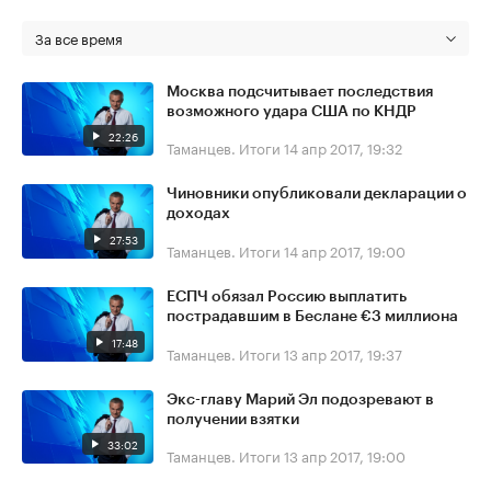
За все время
Москва подсчитывает последствия
возможного удара США по КНДР
22:26
Таманцев. Итоги
14 апр 2017, 19:32
Чиновники опубликовали декларации о
доходах
27:53
Таманцев. Итоги
14 апр 2017, 19:00
ЕСПЧ обязал Россию выплатить
пострадавшим в Беслане €3 миллиона
17:48
Таманцев. Итоги
13 апр 2017, 19:37
Экс-главу Марий Эл подозревают в
получении взятки
33:02
Таманцев. Итоги
13 апр 2017, 19:00