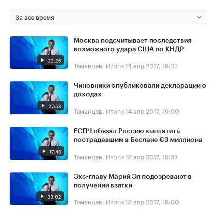
За все время
Москва подсчитывает последствия
возможного удара США по КНДР
22:26
Таманцев. Итоги
14 апр 2017, 19:32
Чиновники опубликовали декларации о
доходах
27:53
Таманцев. Итоги
14 апр 2017, 19:00
ЕСПЧ обязал Россию выплатить
пострадавшим в Беслане €3 миллиона
17:48
Таманцев. Итоги
13 апр 2017, 19:37
Экс-главу Марий Эл подозревают в
получении взятки
33:02
Таманцев. Итоги
13 апр 2017, 19:00