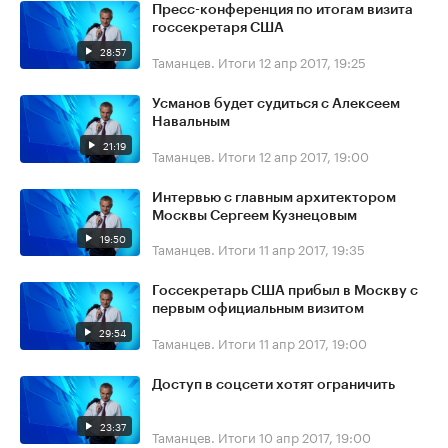
Пресс-конференция по итогам визита
госсекретаря США
28:57
Таманцев. Итоги
12 апр 2017, 19:25
Усманов будет судиться с Алексеем
Навальным
21:19
Таманцев. Итоги
12 апр 2017, 19:00
Интервью с главным архитектором
Москвы Сергеем Кузнецовым
19:50
Таманцев. Итоги
11 апр 2017, 19:35
Госсекретарь США прибыл в Москву с
первым официальным визитом
29:54
Таманцев. Итоги
11 апр 2017, 19:00
Доступ в соцсети хотят ограничить
23:37
Таманцев. Итоги
10 апр 2017, 19:00