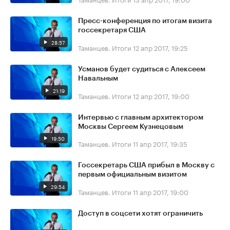
Пресс-конференция по итогам визита
госсекретаря США
28:57
Таманцев. Итоги
12 апр 2017, 19:25
Усманов будет судиться с Алексеем
Навальным
21:19
Таманцев. Итоги
12 апр 2017, 19:00
Интервью с главным архитектором
Москвы Сергеем Кузнецовым
19:50
Таманцев. Итоги
11 апр 2017, 19:35
Госсекретарь США прибыл в Москву с
первым официальным визитом
29:54
Таманцев. Итоги
11 апр 2017, 19:00
Доступ в соцсети хотят ограничить