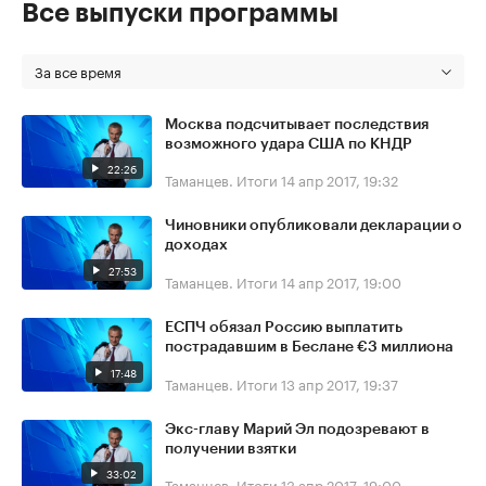
Все выпуски программы
За все время
Москва подсчитывает последствия
возможного удара США по КНДР
22:26
Таманцев. Итоги
14 апр 2017, 19:32
Чиновники опубликовали декларации о
доходах
27:53
Таманцев. Итоги
14 апр 2017, 19:00
ЕСПЧ обязал Россию выплатить
пострадавшим в Беслане €3 миллиона
17:48
Таманцев. Итоги
13 апр 2017, 19:37
Экс-главу Марий Эл подозревают в
получении взятки
33:02
Таманцев. Итоги
13 апр 2017, 19:00