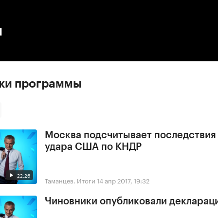
:00
/
00:00
ы
ски программы
Москва подсчитывает последствия
удара США по КНДР
22:26
Таманцев. Итоги
14 апр 2017, 19:32
Чиновники опубликовали деклараци