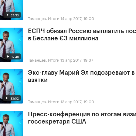
27:53
Таманцев. Итоги
14 апр 2017, 19:00
ЕСПЧ обязал Россию выплатить по
в Беслане €3 миллиона
17:48
Таманцев. Итоги
13 апр 2017, 19:37
Экс-главу Марий Эл подозревают в
взятки
33:02
Таманцев. Итоги
13 апр 2017, 19:00
Пресс-конференция по итогам виз
госсекретаря США