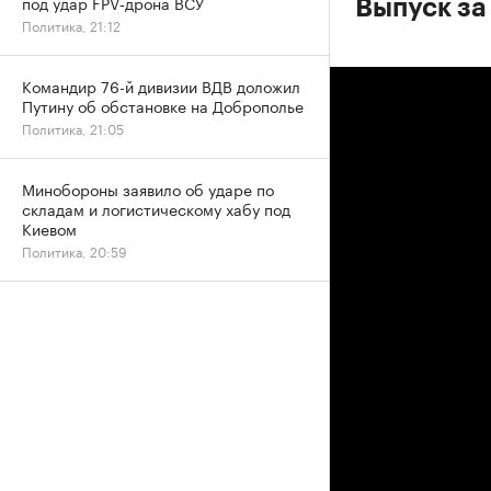
под удар FPV‑дрона ВСУ
Выпуск за
Политика, 21:12
Командир 76-й дивизии ВДВ доложил
Путину об обстановке на Доброполье
Политика, 21:05
Минобороны заявило об ударе по
складам и логистическому хабу под
Киевом
Политика, 20:59