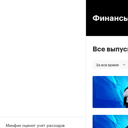
00
Финанс
Все выпу
За все время
Минфин оценит учет расходов