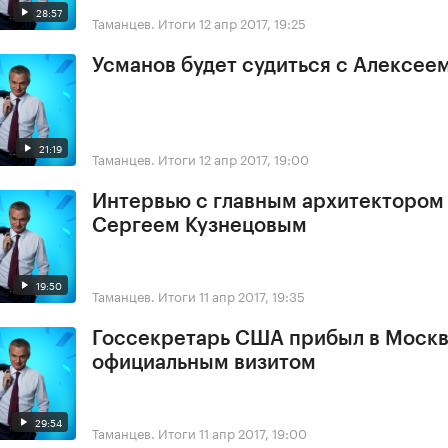
28:57
Таманцев. Итоги
12 апр 2017, 19:25
Усманов будет судиться с Алексее
21:19
Таманцев. Итоги
12 апр 2017, 19:00
Интервью с главным архитектором
Сергеем Кузнецовым
19:50
Таманцев. Итоги
11 апр 2017, 19:35
Госсекретарь США прибыл в Москв
официальным визитом
29:54
Таманцев. Итоги
11 апр 2017, 19:00