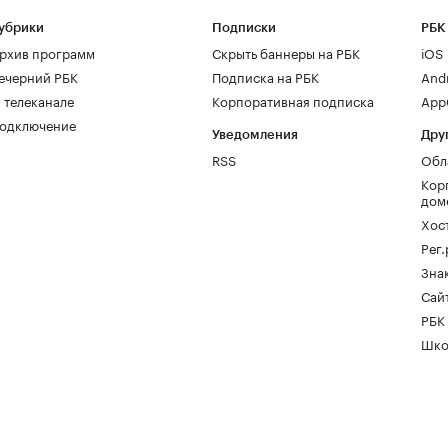
убрики
Подписки
РБК
рхив программ
Скрыть баннеры на РБК
iOS
ечерний РБК
Подписка на РБК
And
 телеканале
Корпоративная подписка
AppG
одключение
Уведомления
Дру
RSS
Обл
Кор
дом
Хос
Рег
Зна
Сайт
РБК
Шко