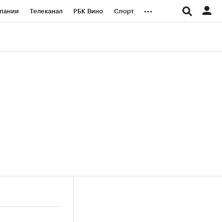
...
пании
Телеканал
РБК Вино
Спорт
ые проекты
Город
Стиль
Крипто
Спецпроекты СПб
логии и медиа
Финансы