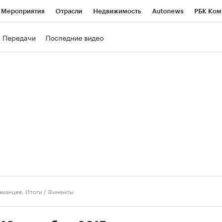
Мероприятия
Отрасли
Недвижимость
Autonews
РБК Ком
ние
РБК Курсы
РБК Life
Тренды
Визионеры
Национальн
Передачи
Последние видео
б
Исследования
Кредитные рейтинги
Франшизы
Газета
роверка контрагентов
Политика
Экономика
Бизнес
Техно
аманцев. Итоги
/
Финансы