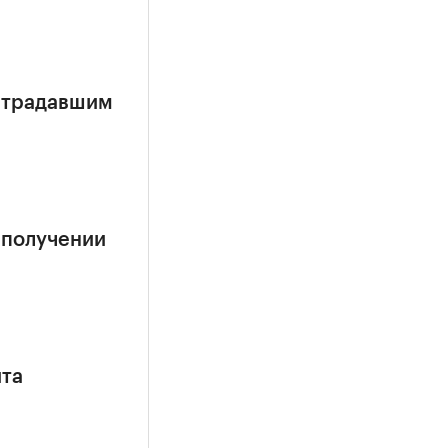
страдавшим
 получении
ита