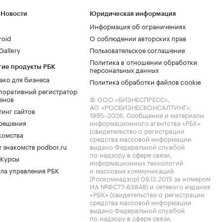
 Новости
Юридическая информация
Информация об ограничениях
roid
О соблюдении авторских прав
allery
Пользовательское соглашение
Политика в отношении обработки
гие продукты РБК
персональных данных
ако для бизнеса
Политика обработки файлов cookie
поративный регистратор
енов
© ООО «БИЗНЕСПРЕСС»,
АО «РОСБИЗНЕСКОНСАЛТИНГ»,
тинг сайтов
1995–2026
. Сообщения и материалы
.решения
информационного агентства «РБК»
(свидетельство о регистрации
комства
средства массовой информации
 знакомств podbor.ru
выдано Федеральной службой
по надзору в сфере связи,
 Курсы
информационных технологий
ла управления РБК
и массовых коммуникаций
(Роскомнадзор) 09.12.2015 за номером
ИА №ФС77-63848) и сетевого издания
«РБК» (свидетельство о регистрации
средства массовой информации
выдано Федеральной службой
по надзору в сфере связи,