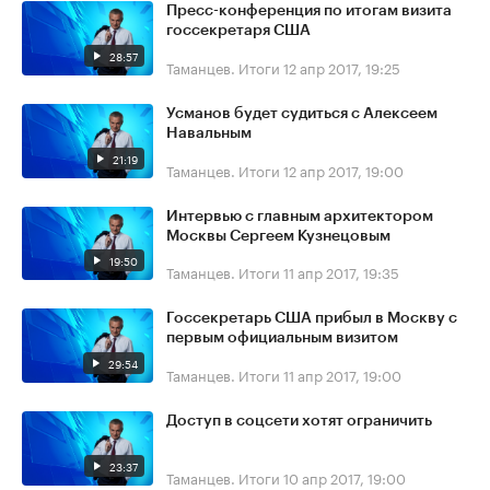
Пресс-конференция по итогам визита
госсекретаря США
28:57
Таманцев. Итоги
12 апр 2017, 19:25
Усманов будет судиться с Алексеем
Навальным
21:19
Таманцев. Итоги
12 апр 2017, 19:00
Интервью с главным архитектором
Москвы Сергеем Кузнецовым
19:50
Таманцев. Итоги
11 апр 2017, 19:35
Госсекретарь США прибыл в Москву с
первым официальным визитом
29:54
Таманцев. Итоги
11 апр 2017, 19:00
Доступ в соцсети хотят ограничить
23:37
Таманцев. Итоги
10 апр 2017, 19:00