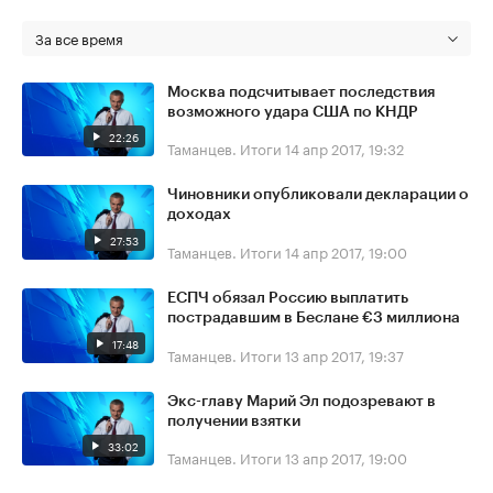
За все время
Москва подсчитывает последствия
возможного удара США по КНДР
22:26
Таманцев. Итоги
14 апр 2017, 19:32
Чиновники опубликовали декларации о
доходах
27:53
Таманцев. Итоги
14 апр 2017, 19:00
ЕСПЧ обязал Россию выплатить
пострадавшим в Беслане €3 миллиона
17:48
Таманцев. Итоги
13 апр 2017, 19:37
Экс-главу Марий Эл подозревают в
получении взятки
33:02
Таманцев. Итоги
13 апр 2017, 19:00