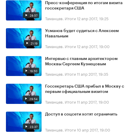
Пресс-конференция по итогам визита
госсекретаря США
28:57
Таманцев. Итоги
12 апр 2017, 19:25
Усманов будет судиться с Алексеем
Навальным
21:19
Таманцев. Итоги
12 апр 2017, 19:00
Интервью с главным архитектором
Москвы Сергеем Кузнецовым
19:50
Таманцев. Итоги
11 апр 2017, 19:35
Госсекретарь США прибыл в Москву с
первым официальным визитом
29:54
Таманцев. Итоги
11 апр 2017, 19:00
Доступ в соцсети хотят ограничить
23:37
Таманцев. Итоги
10 апр 2017, 19:00