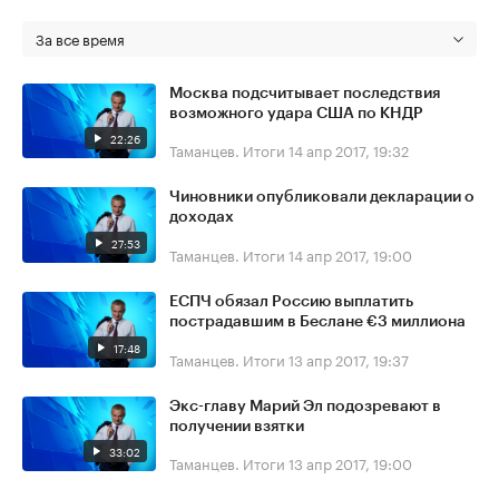
За все время
Москва подсчитывает последствия
возможного удара США по КНДР
22:26
Таманцев. Итоги
14 апр 2017, 19:32
Чиновники опубликовали декларации о
доходах
27:53
Таманцев. Итоги
14 апр 2017, 19:00
ЕСПЧ обязал Россию выплатить
пострадавшим в Беслане €3 миллиона
17:48
Таманцев. Итоги
13 апр 2017, 19:37
Экс-главу Марий Эл подозревают в
получении взятки
33:02
Таманцев. Итоги
13 апр 2017, 19:00