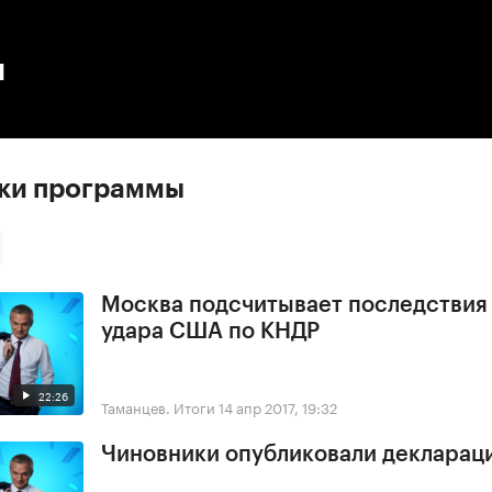
:00
/
00:00
ы
ски программы
Москва подсчитывает последствия
удара США по КНДР
22:26
Таманцев. Итоги
14 апр 2017, 19:32
Чиновники опубликовали деклараци