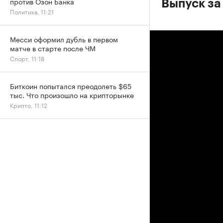
против Озон Банка
Выпуск за
Политика, 11:21
Месси оформил дубль в первом
матче в старте после ЧМ
Спорт, 11:18
Биткоин попытался преодолеть $65
тыс. Что произошло на крипторынке
Крипто, 11:12