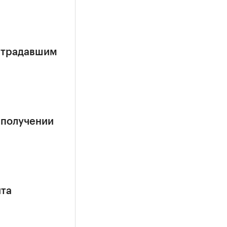
страдавшим
 получении
ита