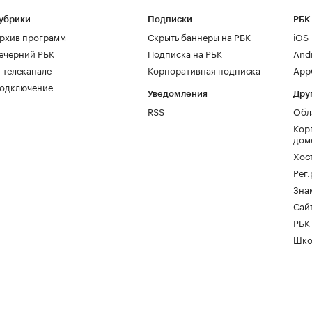
убрики
Подписки
РБК
рхив программ
Скрыть баннеры на РБК
iOS
ечерний РБК
Подписка на РБК
And
 телеканале
Корпоративная подписка
AppG
одключение
Уведомления
Дру
RSS
Обл
Кор
дом
Хос
Рег
Зна
Сайт
РБК
Шко