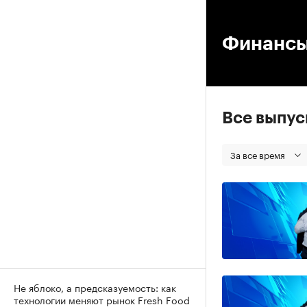
00
Финанс
Все выпу
За все время
Не яблоко, а предсказуемость: как
технологии меняют рынок Fresh Food