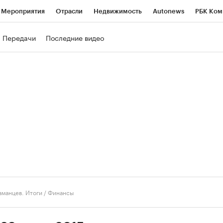
Мероприятия
Отрасли
Недвижимость
Autonews
РБК Ком
ние
РБК Курсы
РБК Life
Тренды
Визионеры
Национальн
Передачи
Последние видео
б
Исследования
Кредитные рейтинги
Франшизы
Газета
роверка контрагентов
Политика
Экономика
Бизнес
Техно
аманцев. Итоги
/
Финансы