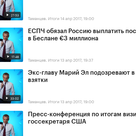
27:53
Таманцев. Итоги
14 апр 2017, 19:00
ЕСПЧ обязал Россию выплатить по
в Беслане €3 миллиона
17:48
Таманцев. Итоги
13 апр 2017, 19:37
Экс-главу Марий Эл подозревают в
взятки
33:02
Таманцев. Итоги
13 апр 2017, 19:00
Пресс-конференция по итогам виз
госсекретаря США