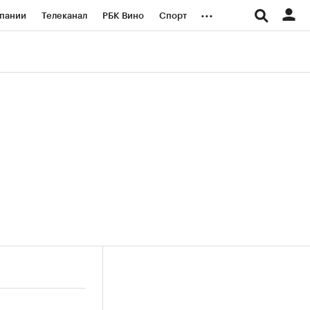
...
пании
Телеканал
РБК Вино
Спорт
ые проекты
Город
Стиль
Крипто
Спецпроекты СПб
логии и медиа
Финансы