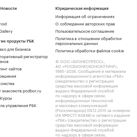
 Новости
Юридическая информация
Информация об ограничениях
roid
О соблюдении авторских прав
allery
Пользовательское соглашение
Политика в отношении обработки
гие продукты РБК
персональных данных
ако для бизнеса
Политика обработки файлов cookie
поративный регистратор
енов
© ООО «БИЗНЕСПРЕСС»,
АО «РОСБИЗНЕСКОНСАЛТИНГ»,
тинг сайтов
1995–2026
. Сообщения и материалы
.решения
информационного агентства «РБК»
(свидетельство о регистрации
комства
средства массовой информации
 знакомств podbor.ru
выдано Федеральной службой
по надзору в сфере связи,
 Курсы
информационных технологий
ла управления РБК
и массовых коммуникаций
(Роскомнадзор) 09.12.2015 за номером
ИА №ФС77-63848) и сетевого издания
«РБК» (свидетельство о регистрации
средства массовой информации
выдано Федеральной службой
по надзору в сфере связи,