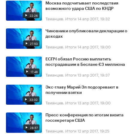
Москва подсчитывает последствия
возможного удара США по КНДР
22:26
Таманцев. Итоги
14 апр 2017, 19:32
Чиновники опубликовали декларации о
доходах
27:53
Таманцев. Итоги
14 апр 2017, 19:00
ЕСПЧ обязал Россию выплатить
пострадавшим в Беслане €3 миллиона
17:48
Таманцев. Итоги
13 апр 2017, 19:37
Экс-главу Марий Эл подозревают в
получении взятки
33:02
Таманцев. Итоги
13 апр 2017, 19:00
Пресс-конференция по итогам визита
госсекретаря США
28:57
Таманцев. Итоги
12 апр 2017, 19:25