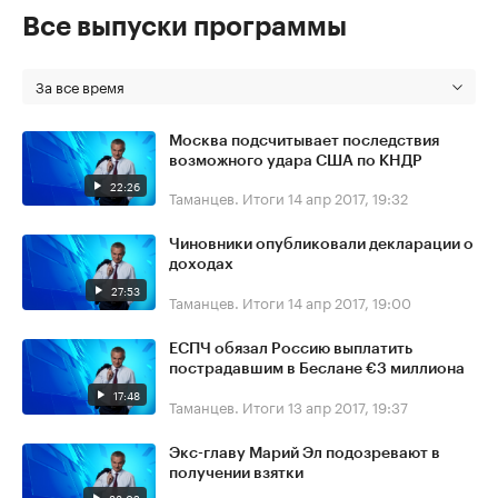
Все выпуски программы
За все время
Москва подсчитывает последствия
возможного удара США по КНДР
22:26
Таманцев. Итоги
14 апр 2017, 19:32
Чиновники опубликовали декларации о
доходах
27:53
Таманцев. Итоги
14 апр 2017, 19:00
ЕСПЧ обязал Россию выплатить
пострадавшим в Беслане €3 миллиона
17:48
Таманцев. Итоги
13 апр 2017, 19:37
Экс-главу Марий Эл подозревают в
получении взятки