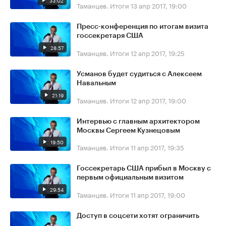
33:02
Таманцев. Итоги
13 апр 2017, 19:00
Пресс-конференция по итогам визита
госсекретаря США
28:57
Таманцев. Итоги
12 апр 2017, 19:25
Усманов будет судиться с Алексеем
Навальным
21:19
Таманцев. Итоги
12 апр 2017, 19:00
Интервью с главным архитектором
Москвы Сергеем Кузнецовым
19:50
Таманцев. Итоги
11 апр 2017, 19:35
Госсекретарь США прибыл в Москву с
первым официальным визитом
29:54
Таманцев. Итоги
11 апр 2017, 19:00
Доступ в соцсети хотят ограничить