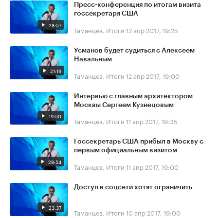
Пресс-конференция по итогам визита
госсекретаря США
28:57
Таманцев. Итоги
12 апр 2017, 19:25
Усманов будет судиться с Алексеем
Навальным
21:19
Таманцев. Итоги
12 апр 2017, 19:00
Интервью с главным архитектором
Москвы Сергеем Кузнецовым
19:50
Таманцев. Итоги
11 апр 2017, 19:35
Госсекретарь США прибыл в Москву с
первым официальным визитом
29:54
Таманцев. Итоги
11 апр 2017, 19:00
Доступ в соцсети хотят ограничить
23:37
Таманцев. Итоги
10 апр 2017, 19:00