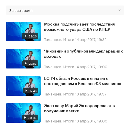
За все время
Москва подсчитывает последствия
возможного удара США по КНДР
22:26
Таманцев. Итоги
14 апр 2017, 19:32
Чиновники опубликовали декларации о
доходах
27:53
Таманцев. Итоги
14 апр 2017, 19:00
ЕСПЧ обязал Россию выплатить
пострадавшим в Беслане €3 миллиона
17:48
Таманцев. Итоги
13 апр 2017, 19:37
Экс-главу Марий Эл подозревают в
получении взятки
33:02
Таманцев. Итоги
13 апр 2017, 19:00