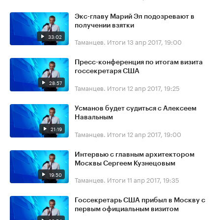
Экс-главу Марий Эл подозревают в
получении взятки
33:02
Таманцев. Итоги
13 апр 2017, 19:00
Пресс-конференция по итогам визита
госсекретаря США
28:57
Таманцев. Итоги
12 апр 2017, 19:25
Усманов будет судиться с Алексеем
Навальным
21:19
Таманцев. Итоги
12 апр 2017, 19:00
Интервью с главным архитектором
Москвы Сергеем Кузнецовым
19:50
Таманцев. Итоги
11 апр 2017, 19:35
Госсекретарь США прибыл в Москву с
первым официальным визитом