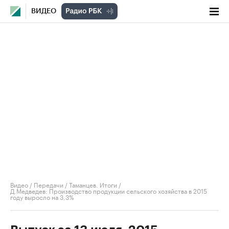
ВИДЕО
Видео
/
Передачи
/
Таманцев. Итоги
/
Д.Медведев: Производство продукции сельского хозяйства в 2015
году выросло на 3,3%