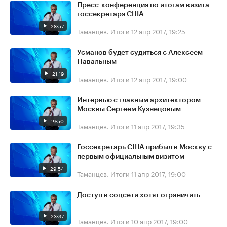
Пресс-конференция по итогам визита
госсекретаря США
28:57
Таманцев. Итоги
12 апр 2017, 19:25
Усманов будет судиться с Алексеем
Навальным
21:19
Таманцев. Итоги
12 апр 2017, 19:00
Интервью с главным архитектором
Москвы Сергеем Кузнецовым
19:50
Таманцев. Итоги
11 апр 2017, 19:35
Госсекретарь США прибыл в Москву с
первым официальным визитом
29:54
Таманцев. Итоги
11 апр 2017, 19:00
Доступ в соцсети хотят ограничить
23:37
Таманцев. Итоги
10 апр 2017, 19:00