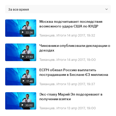
За все время
Москва подсчитывает последствия
возможного удара США по КНДР
22:26
Таманцев. Итоги
14 апр 2017, 19:32
Чиновники опубликовали декларации о
доходах
27:53
Таманцев. Итоги
14 апр 2017, 19:00
ЕСПЧ обязал Россию выплатить
пострадавшим в Беслане €3 миллиона
17:48
Таманцев. Итоги
13 апр 2017, 19:37
Экс-главу Марий Эл подозревают в
получении взятки
33:02
Таманцев. Итоги
13 апр 2017, 19:00