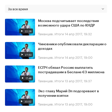
За все время
Москва подсчитывает последствия
возможного удара США по КНДР
22:26
Таманцев. Итоги
14 апр 2017, 19:32
Чиновники опубликовали декларации о
доходах
27:53
Таманцев. Итоги
14 апр 2017, 19:00
ЕСПЧ обязал Россию выплатить
пострадавшим в Беслане €3 миллиона
17:48
Таманцев. Итоги
13 апр 2017, 19:37
Экс-главу Марий Эл подозревают в
получении взятки
33:02
Таманцев. Итоги
13 апр 2017, 19:00