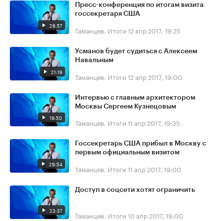
Пресс-конференция по итогам визита
госсекретаря США
28:57
Таманцев. Итоги
12 апр 2017, 19:25
Усманов будет судиться с Алексеем
Навальным
21:19
Таманцев. Итоги
12 апр 2017, 19:00
Интервью с главным архитектором
Москвы Сергеем Кузнецовым
19:50
Таманцев. Итоги
11 апр 2017, 19:35
Госсекретарь США прибыл в Москву с
первым официальным визитом
29:54
Таманцев. Итоги
11 апр 2017, 19:00
Доступ в соцсети хотят ограничить
23:37
Таманцев. Итоги
10 апр 2017, 19:00