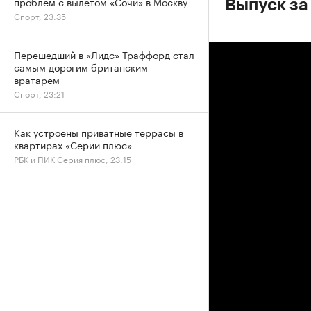
проблем с вылетом «Сочи» в Москву
Выпуск за 
Спорт, 23:35
Перешедший в «Лидс» Траффорд стал
самым дорогим британским
вратарем
Спорт, 23:21
Как устроены приватные террасы в
квартирах «Серии плюс»
РБК и ПИК Серия плюс, 23:15