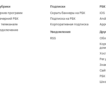
убрики
Подписки
РБК
рхив программ
Скрыть баннеры на РБК
iOS
ечерний РБК
Подписка на РБК
And
 телеканале
Корпоративная подписка
AppG
одключение
Уведомления
Дру
RSS
Обл
Кор
дом
Хос
Рег
Зна
Сайт
РБК
Шко