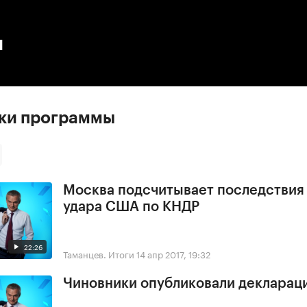
:00
/
00:00
ы
ски программы
Москва подсчитывает последствия
удара США по КНДР
22:26
Таманцев. Итоги
14 апр 2017, 19:32
Чиновники опубликовали деклараци