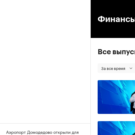
00
Финанс
Все выпу
За все время
Аэропорт Домодедово открыли для