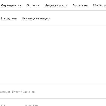
Мероприятия
Отрасли
Недвижимость
Autonews
РБК Ком
ние
РБК Курсы
РБК Life
Тренды
Визионеры
Национальн
Передачи
Последние видео
б
Исследования
Кредитные рейтинги
Франшизы
Газета
роверка контрагентов
Политика
Экономика
Бизнес
Техно
аманцев. Итоги
/
Финансы