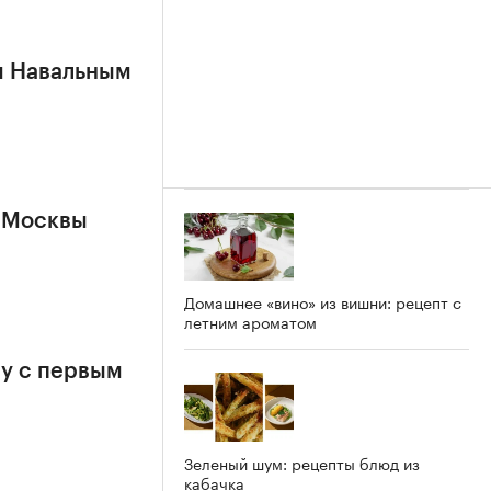
м Навальным
 Москвы
Домашнее «вино» из вишни: рецепт с
летним ароматом
у с первым
Зеленый шум: рецепты блюд из
кабачка