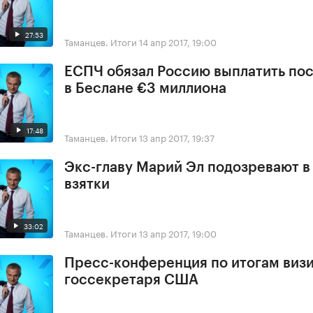
27:53
Таманцев. Итоги
14 апр 2017, 19:00
ЕСПЧ обязал Россию выплатить по
в Беслане €3 миллиона
17:48
Таманцев. Итоги
13 апр 2017, 19:37
Экс-главу Марий Эл подозревают в
взятки
33:02
Таманцев. Итоги
13 апр 2017, 19:00
Пресс-конференция по итогам виз
госсекретаря США