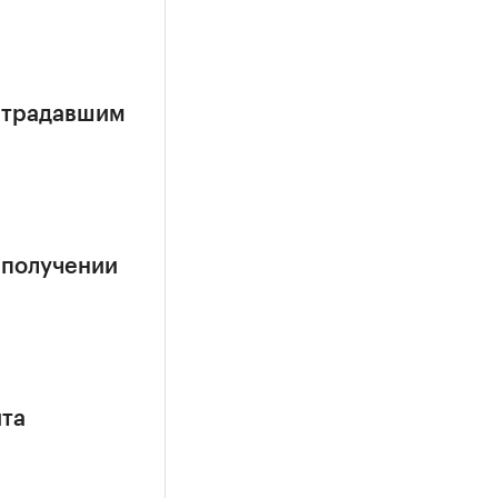
страдавшим
 получении
ита