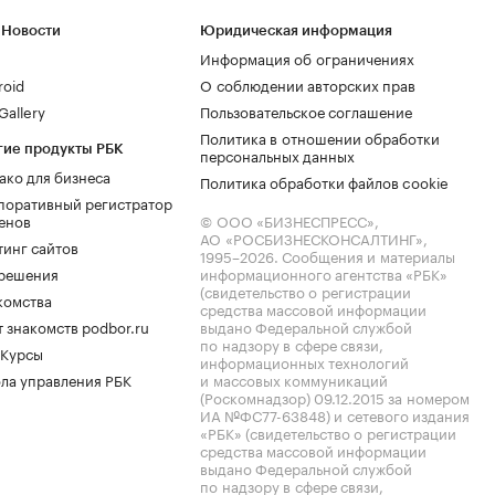
 Новости
Юридическая информация
Информация об ограничениях
roid
О соблюдении авторских прав
allery
Пользовательское соглашение
Политика в отношении обработки
гие продукты РБК
персональных данных
ако для бизнеса
Политика обработки файлов cookie
поративный регистратор
енов
© ООО «БИЗНЕСПРЕСС»,
АО «РОСБИЗНЕСКОНСАЛТИНГ»,
тинг сайтов
1995–2026
. Сообщения и материалы
.решения
информационного агентства «РБК»
(свидетельство о регистрации
комства
средства массовой информации
 знакомств podbor.ru
выдано Федеральной службой
по надзору в сфере связи,
 Курсы
информационных технологий
ла управления РБК
и массовых коммуникаций
(Роскомнадзор) 09.12.2015 за номером
ИА №ФС77-63848) и сетевого издания
«РБК» (свидетельство о регистрации
средства массовой информации
выдано Федеральной службой
по надзору в сфере связи,