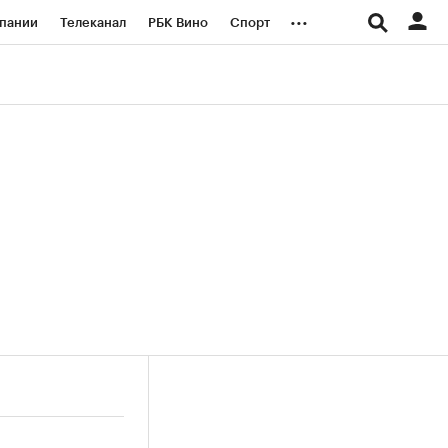
...
пании
Телеканал
РБК Вино
Спорт
ые проекты
Город
Стиль
Крипто
Спецпроекты СПб
логии и медиа
Финансы