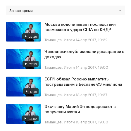
За все время
Москва подсчитывает последствия
возможного удара США по КНДР
22:26
Таманцев. Итоги
14 апр 2017, 19:32
Чиновники опубликовали декларации о
доходах
27:53
Таманцев. Итоги
14 апр 2017, 19:00
ЕСПЧ обязал Россию выплатить
пострадавшим в Беслане €3 миллиона
17:48
Таманцев. Итоги
13 апр 2017, 19:37
Экс-главу Марий Эл подозревают в
получении взятки
33:02
Таманцев. Итоги
13 апр 2017, 19:00