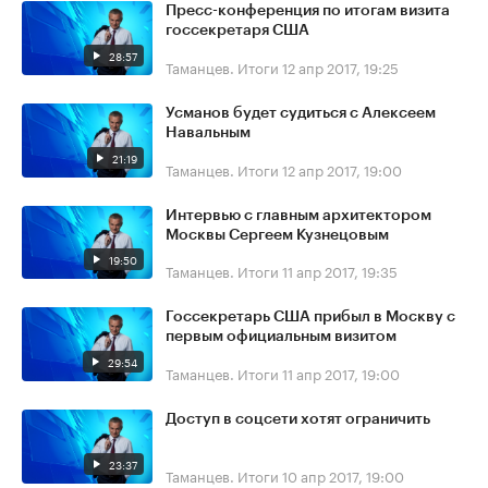
Пресс-конференция по итогам визита
госсекретаря США
28:57
Таманцев. Итоги
12 апр 2017, 19:25
Усманов будет судиться с Алексеем
Навальным
21:19
Таманцев. Итоги
12 апр 2017, 19:00
Интервью с главным архитектором
Москвы Сергеем Кузнецовым
19:50
Таманцев. Итоги
11 апр 2017, 19:35
Госсекретарь США прибыл в Москву с
первым официальным визитом
29:54
Таманцев. Итоги
11 апр 2017, 19:00
Доступ в соцсети хотят ограничить
23:37
Таманцев. Итоги
10 апр 2017, 19:00