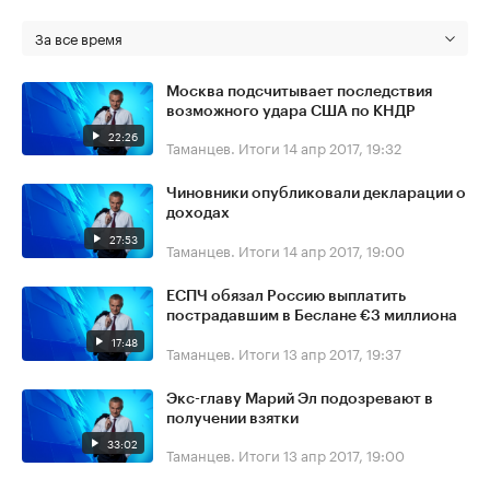
За все время
Москва подсчитывает последствия
возможного удара США по КНДР
22:26
Таманцев. Итоги
14 апр 2017, 19:32
Чиновники опубликовали декларации о
доходах
27:53
Таманцев. Итоги
14 апр 2017, 19:00
ЕСПЧ обязал Россию выплатить
пострадавшим в Беслане €3 миллиона
17:48
Таманцев. Итоги
13 апр 2017, 19:37
Экс-главу Марий Эл подозревают в
получении взятки
33:02
Таманцев. Итоги
13 апр 2017, 19:00