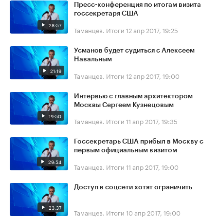
Пресс-конференция по итогам визита
госсекретаря США
28:57
Таманцев. Итоги
12 апр 2017, 19:25
Усманов будет судиться с Алексеем
Навальным
21:19
Таманцев. Итоги
12 апр 2017, 19:00
Интервью с главным архитектором
Москвы Сергеем Кузнецовым
19:50
Таманцев. Итоги
11 апр 2017, 19:35
Госсекретарь США прибыл в Москву с
первым официальным визитом
29:54
Таманцев. Итоги
11 апр 2017, 19:00
Доступ в соцсети хотят ограничить
23:37
Таманцев. Итоги
10 апр 2017, 19:00