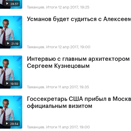
28:57
Таманцев. Итоги
12 апр 2017, 19:25
Усманов будет судиться с Алексее
21:19
Таманцев. Итоги
12 апр 2017, 19:00
Интервью с главным архитектором
Сергеем Кузнецовым
19:50
Таманцев. Итоги
11 апр 2017, 19:35
Госсекретарь США прибыл в Москв
официальным визитом
29:54
Таманцев. Итоги
11 апр 2017, 19:00