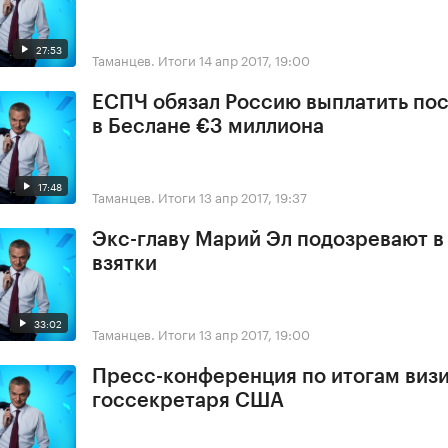
27:53
Таманцев. Итоги
14 апр 2017, 19:00
ЕСПЧ обязал Россию выплатить по
в Беслане €3 миллиона
17:48
Таманцев. Итоги
13 апр 2017, 19:37
Экс-главу Марий Эл подозревают в
взятки
33:02
Таманцев. Итоги
13 апр 2017, 19:00
Пресс-конференция по итогам виз
госсекретаря США