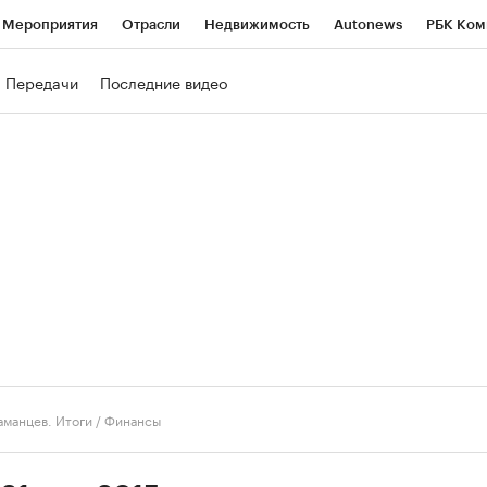
Мероприятия
Отрасли
Недвижимость
Autonews
РБК Ком
ние
РБК Курсы
РБК Life
Тренды
Визионеры
Национальн
Передачи
Последние видео
б
Исследования
Кредитные рейтинги
Франшизы
Газета
роверка контрагентов
Политика
Экономика
Бизнес
Техно
аманцев. Итоги
/
Финансы