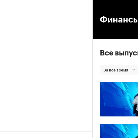
00
Финанс
Все выпу
За все время