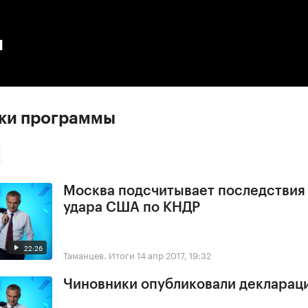
:00
/
00:00
ы
ски программы
Москва подсчитывает последствия
удара США по КНДР
22:26
Таманцев. Итоги
14 апр 2017, 19:32
Чиновники опубликовали деклараци