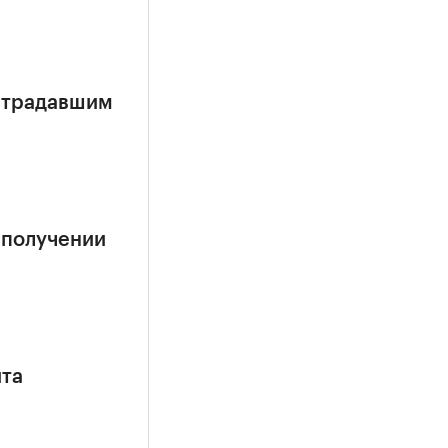
страдавшим
 получении
ита