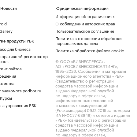
 Новости
Юридическая информация
Информация об ограничениях
roid
О соблюдении авторских прав
allery
Пользовательское соглашение
Политика в отношении обработки
гие продукты РБК
персональных данных
ако для бизнеса
Политика обработки файлов cookie
поративный регистратор
енов
© ООО «БИЗНЕСПРЕСС»,
АО «РОСБИЗНЕСКОНСАЛТИНГ»,
тинг сайтов
1995–2026
. Сообщения и материалы
.решения
информационного агентства «РБК»
(свидетельство о регистрации
комства
средства массовой информации
 знакомств podbor.ru
выдано Федеральной службой
по надзору в сфере связи,
 Курсы
информационных технологий
ла управления РБК
и массовых коммуникаций
(Роскомнадзор) 09.12.2015 за номером
ИА №ФС77-63848) и сетевого издания
«РБК» (свидетельство о регистрации
средства массовой информации
выдано Федеральной службой
по надзору в сфере связи,