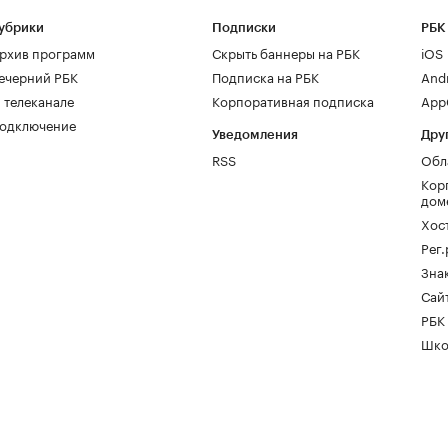
убрики
Подписки
РБК
рхив программ
Скрыть баннеры на РБК
iOS
ечерний РБК
Подписка на РБК
And
 телеканале
Корпоративная подписка
AppG
одключение
Уведомления
Дру
RSS
Обл
Кор
дом
Хос
Рег
Зна
Сайт
РБК
Шко