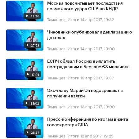
Москва подсчитывает последствия
возможного удара США по КНДР
22:26
Таманцев. Итоги
14 апр 2017, 19:32
Чиновники опубликовали декларации о
доходах
27:53
Таманцев. Итоги
14 апр 2017, 19:00
ЕСПЧ обязал Россию выплатить
пострадавшим в Беслане €3 миллиона
17:48
Таманцев. Итоги
13 апр 2017, 19:37
Экс-главу Марий Эл подозревают в
получении взятки
33:02
Таманцев. Итоги
13 апр 2017, 19:00
Пресс-конференция по итогам визита
госсекретаря США
28:57
Таманцев. Итоги
12 апр 2017, 19:25