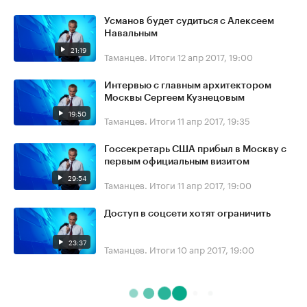
Усманов будет судиться с Алексеем
Навальным
21:19
Таманцев. Итоги
12 апр 2017, 19:00
Интервью с главным архитектором
Москвы Сергеем Кузнецовым
19:50
Таманцев. Итоги
11 апр 2017, 19:35
Госсекретарь США прибыл в Москву с
первым официальным визитом
29:54
Таманцев. Итоги
11 апр 2017, 19:00
Доступ в соцсети хотят ограничить
23:37
Таманцев. Итоги
10 апр 2017, 19:00