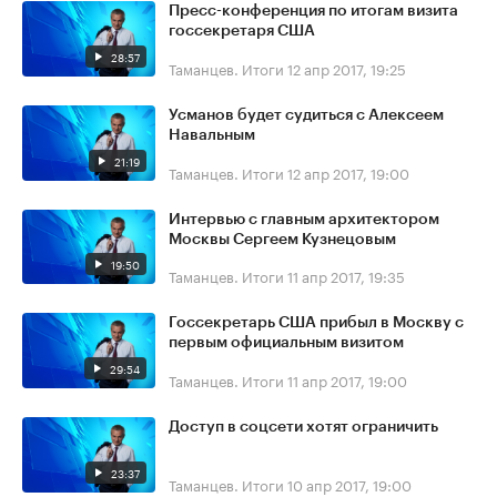
Пресс-конференция по итогам визита
госсекретаря США
28:57
Таманцев. Итоги
12 апр 2017, 19:25
Усманов будет судиться с Алексеем
Навальным
21:19
Таманцев. Итоги
12 апр 2017, 19:00
Интервью с главным архитектором
Москвы Сергеем Кузнецовым
19:50
Таманцев. Итоги
11 апр 2017, 19:35
Госсекретарь США прибыл в Москву с
первым официальным визитом
29:54
Таманцев. Итоги
11 апр 2017, 19:00
Доступ в соцсети хотят ограничить
23:37
Таманцев. Итоги
10 апр 2017, 19:00