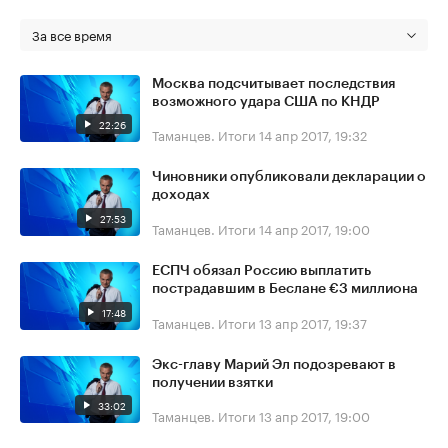
За все время
Москва подсчитывает последствия
возможного удара США по КНДР
22:26
Таманцев. Итоги
14 апр 2017, 19:32
Чиновники опубликовали декларации о
доходах
27:53
Таманцев. Итоги
14 апр 2017, 19:00
ЕСПЧ обязал Россию выплатить
пострадавшим в Беслане €3 миллиона
17:48
Таманцев. Итоги
13 апр 2017, 19:37
Экс-главу Марий Эл подозревают в
получении взятки
33:02
Таманцев. Итоги
13 апр 2017, 19:00