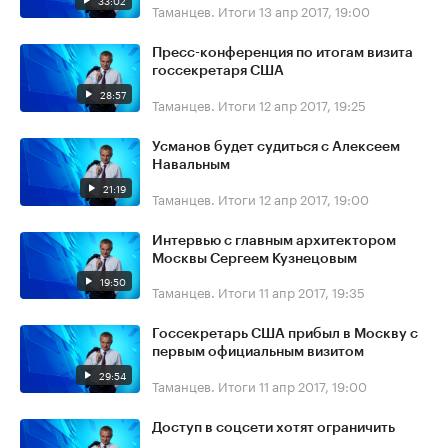
33:02
Таманцев. Итоги
13 апр 2017, 19:00
Пресс-конференция по итогам визита
госсекретаря США
28:57
Таманцев. Итоги
12 апр 2017, 19:25
Усманов будет судиться с Алексеем
Навальным
21:19
Таманцев. Итоги
12 апр 2017, 19:00
Интервью с главным архитектором
Москвы Сергеем Кузнецовым
19:50
Таманцев. Итоги
11 апр 2017, 19:35
Госсекретарь США прибыл в Москву с
первым официальным визитом
29:54
Таманцев. Итоги
11 апр 2017, 19:00
Доступ в соцсети хотят ограничить