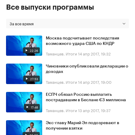
Все выпуски программы
За все время
Москва подсчитывает последствия
возможного удара США по КНДР
22:26
Таманцев. Итоги
14 апр 2017, 19:32
Чиновники опубликовали декларации о
доходах
27:53
Таманцев. Итоги
14 апр 2017, 19:00
ЕСПЧ обязал Россию выплатить
пострадавшим в Беслане €3 миллиона
17:48
Таманцев. Итоги
13 апр 2017, 19:37
Экс-главу Марий Эл подозревают в
получении взятки