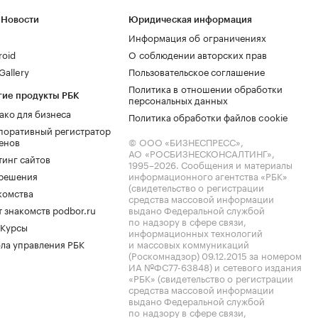
 Новости
Юридическая информация
Информация об ограничениях
roid
О соблюдении авторских прав
allery
Пользовательское соглашение
Политика в отношении обработки
гие продукты РБК
персональных данных
ако для бизнеса
Политика обработки файлов cookie
поративный регистратор
енов
© ООО «БИЗНЕСПРЕСС»,
АО «РОСБИЗНЕСКОНСАЛТИНГ»,
тинг сайтов
1995–2026
. Сообщения и материалы
.решения
информационного агентства «РБК»
(свидетельство о регистрации
комства
средства массовой информации
 знакомств podbor.ru
выдано Федеральной службой
по надзору в сфере связи,
 Курсы
информационных технологий
ла управления РБК
и массовых коммуникаций
(Роскомнадзор) 09.12.2015 за номером
ИА №ФС77-63848) и сетевого издания
«РБК» (свидетельство о регистрации
средства массовой информации
выдано Федеральной службой
по надзору в сфере связи,