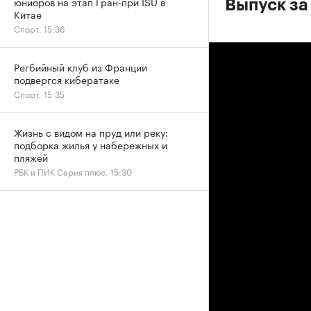
юниоров на этап Гран-при ISU в
Выпуск за
Китае
Спорт, 15:36
Регбийный клуб из Франции
подвергся кибератаке
Спорт, 15:35
Жизнь с видом на пруд или реку:
подборка жилья у набережных и
пляжей
РБК и ПИК Серия плюс, 15:30