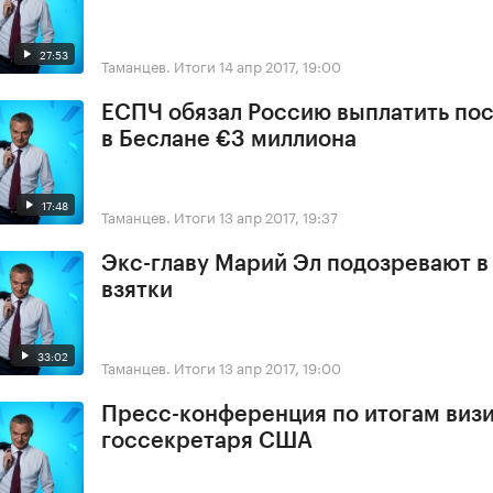
27:53
Таманцев. Итоги
14 апр 2017, 19:00
ЕСПЧ обязал Россию выплатить по
в Беслане €3 миллиона
17:48
Таманцев. Итоги
13 апр 2017, 19:37
Экс-главу Марий Эл подозревают в
взятки
33:02
Таманцев. Итоги
13 апр 2017, 19:00
Пресс-конференция по итогам виз
госсекретаря США