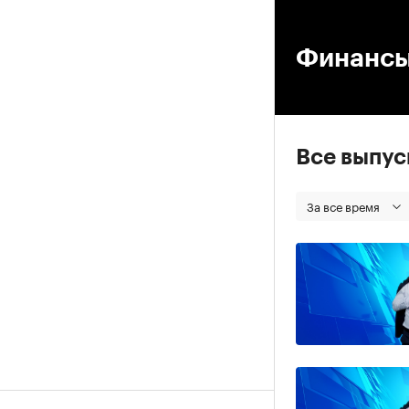
00
Финанс
Все выпу
За все время