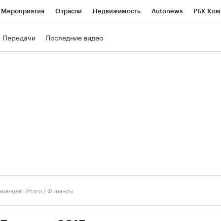
Мероприятия
Отрасли
Недвижимость
Autonews
РБК Ком
ние
РБК Курсы
РБК Life
Тренды
Визионеры
Национальн
Передачи
Последние видео
б
Исследования
Кредитные рейтинги
Франшизы
Газета
роверка контрагентов
Политика
Экономика
Бизнес
Техно
аманцев. Итоги
/
Финансы