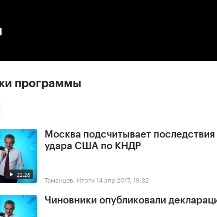
:00
/
00:00
ы
ски программы
Москва подсчитывает последствия
удара США по КНДР
22:26
Таманцев. Итоги
14 апр 2017, 19:32
Чиновники опубликовали деклараци