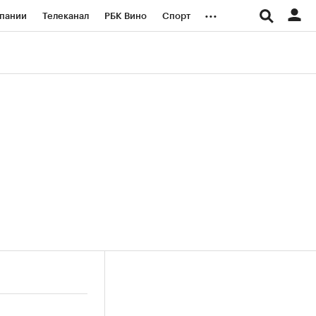
...
пании
Телеканал
РБК Вино
Спорт
ые проекты
Город
Стиль
Крипто
Спецпроекты СПб
логии и медиа
Финансы