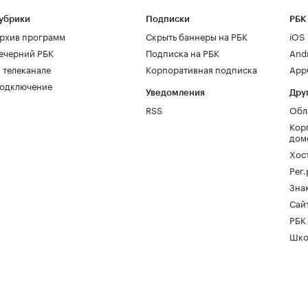
убрики
Подписки
РБК
рхив программ
Скрыть баннеры на РБК
iOS
ечерний РБК
Подписка на РБК
And
 телеканале
Корпоративная подписка
AppG
одключение
Уведомления
Дру
RSS
Обл
Кор
дом
Хос
Рег
Зна
Сайт
РБК
Шко