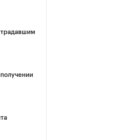
страдавшим
 получении
ита