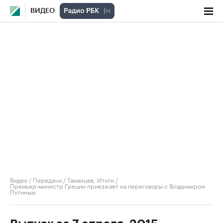
ВИДЕО
Видео
/
Передачи
/
Таманцев. Итоги
/
Премьер-министр Греции приезжает на переговоры с Владимиром
Путиным