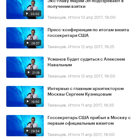
Экс-главу Марий Эл подозревают в
получении взятки
33:02
Таманцев. Итоги
13 апр 2017, 19:00
Пресс-конференция по итогам визита
госсекретаря США
28:57
Таманцев. Итоги
12 апр 2017, 19:25
Усманов будет судиться с Алексеем
Навальным
21:19
Таманцев. Итоги
12 апр 2017, 19:00
Интервью с главным архитектором
Москвы Сергеем Кузнецовым
19:50
Таманцев. Итоги
11 апр 2017, 19:35
Госсекретарь США прибыл в Москву с
первым официальным визитом
29:54
Таманцев. Итоги
11 апр 2017, 19:00