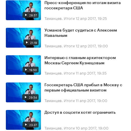
Пресс-конференция по итогам визита
госсекретаря США
28:57
Таманцев. Итоги
12 апр 2017, 19:25
Усманов будет судиться с Алексеем
Навальным
21:19
Таманцев. Итоги
12 апр 2017, 19:00
Интервью с главным архитектором
Москвы Сергеем Кузнецовым
19:50
Таманцев. Итоги
11 апр 2017, 19:35
Госсекретарь США прибыл в Москву с
первым официальным визитом
29:54
Таманцев. Итоги
11 апр 2017, 19:00
Доступ в соцсети хотят ограничить
23:37
Таманцев. Итоги
10 апр 2017, 19:00