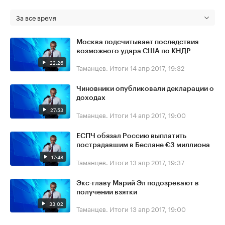
За все время
Москва подсчитывает последствия
возможного удара США по КНДР
22:26
Таманцев. Итоги
14 апр 2017, 19:32
Чиновники опубликовали декларации о
доходах
27:53
Таманцев. Итоги
14 апр 2017, 19:00
ЕСПЧ обязал Россию выплатить
пострадавшим в Беслане €3 миллиона
17:48
Таманцев. Итоги
13 апр 2017, 19:37
Экс-главу Марий Эл подозревают в
получении взятки
33:02
Таманцев. Итоги
13 апр 2017, 19:00