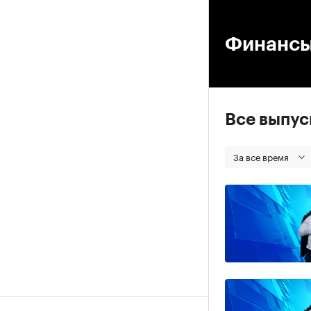
00
Финанс
Все выпу
За все время