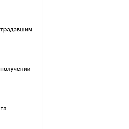
страдавшим
 получении
ита