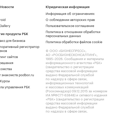
 Новости
Юридическая информация
Информация об ограничениях
roid
О соблюдении авторских прав
allery
Пользовательское соглашение
Политика в отношении обработки
гие продукты РБК
персональных данных
ако для бизнеса
Политика обработки файлов cookie
поративный регистратор
енов
© ООО «БИЗНЕСПРЕСС»,
АО «РОСБИЗНЕСКОНСАЛТИНГ»,
тинг сайтов
1995–2026
. Сообщения и материалы
.решения
информационного агентства «РБК»
(свидетельство о регистрации
комства
средства массовой информации
 знакомств podbor.ru
выдано Федеральной службой
по надзору в сфере связи,
 Курсы
информационных технологий
ла управления РБК
и массовых коммуникаций
(Роскомнадзор) 09.12.2015 за номером
ИА №ФС77-63848) и сетевого издания
«РБК» (свидетельство о регистрации
средства массовой информации
выдано Федеральной службой
по надзору в сфере связи,