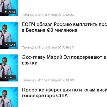
27:53
Таманцев. Итоги
14 апр 2017, 19:00
ЕСПЧ обязал Россию выплатить по
в Беслане €3 миллиона
17:48
Таманцев. Итоги
13 апр 2017, 19:37
Экс-главу Марий Эл подозревают в
взятки
33:02
Таманцев. Итоги
13 апр 2017, 19:00
Пресс-конференция по итогам виз
госсекретаря США