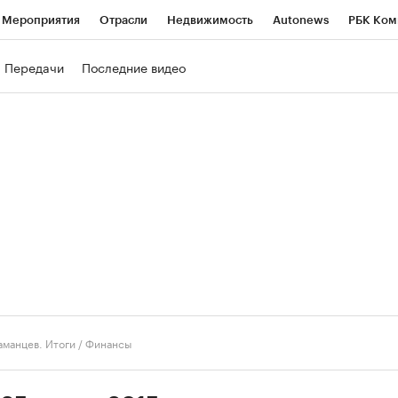
Мероприятия
Отрасли
Недвижимость
Autonews
РБК Ком
ние
РБК Курсы
РБК Life
Тренды
Визионеры
Национальн
Передачи
Последние видео
б
Исследования
Кредитные рейтинги
Франшизы
Газета
роверка контрагентов
Политика
Экономика
Бизнес
Техно
аманцев. Итоги
/
Финансы