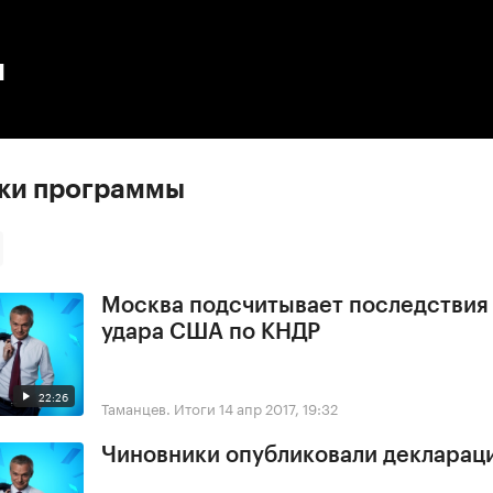
:00
/
00:00
ы
ски программы
Москва подсчитывает последствия
удара США по КНДР
22:26
Таманцев. Итоги
14 апр 2017, 19:32
Чиновники опубликовали деклараци