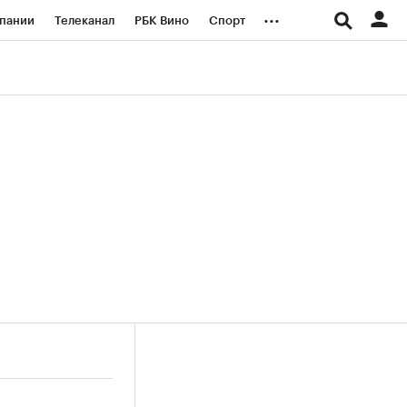
...
пании
Телеканал
РБК Вино
Спорт
ые проекты
Город
Стиль
Крипто
Спецпроекты СПб
логии и медиа
Финансы