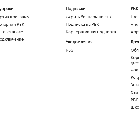
убрики
Подписки
РБК
рхив программ
Скрыть баннеры на РБК
iOS
ечерний РБК
Подписка на РБК
And
 телеканале
Корпоративная подписка
AppG
одключение
Уведомления
Дру
RSS
Обл
Кор
дом
Хос
Рег
Зна
Сайт
РБК
Шко