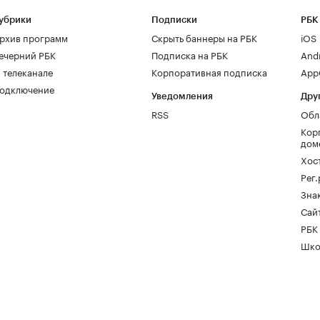
убрики
Подписки
РБК
рхив программ
Скрыть баннеры на РБК
iOS
ечерний РБК
Подписка на РБК
And
 телеканале
Корпоративная подписка
AppG
одключение
Уведомления
Дру
RSS
Обл
Кор
дом
Хос
Рег
Зна
Сайт
РБК
Шко