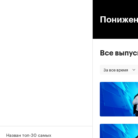
00
Понижен
Все выпу
За все время
Назван топ-30 самых