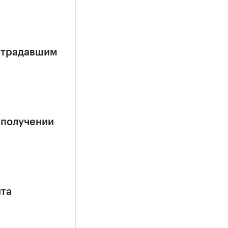
страдавшим
 получении
ита