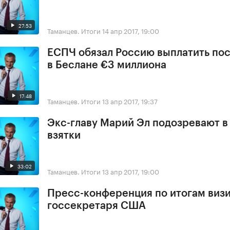
27:53
Таманцев. Итоги
14 апр 2017, 19:00
ЕСПЧ обязал Россию выплатить по
в Беслане €3 миллиона
17:48
Таманцев. Итоги
13 апр 2017, 19:37
Экс-главу Марий Эл подозревают в
взятки
33:02
Таманцев. Итоги
13 апр 2017, 19:00
Пресс-конференция по итогам виз
госсекретаря США