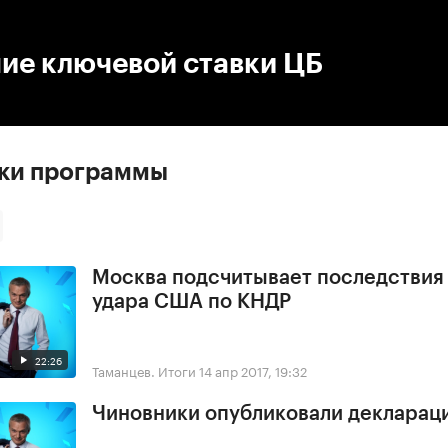
:00
/
00:00
ие ключевой ставки ЦБ
ски программы
Москва подсчитывает последствия
удара США по КНДР
22:26
Таманцев. Итоги
14 апр 2017, 19:32
Чиновники опубликовали деклараци