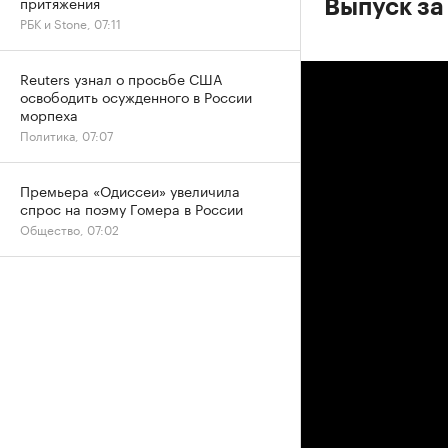
притяжения
Выпуск за
РБК и Stone, 07:11
Reuters узнал о просьбе США
освободить осужденного в России
морпеха
Политика, 07:07
Премьера «Одиссеи» увеличила
спрос на поэму Гомера в России
Общество, 07:02