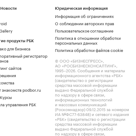
 Новости
Юридическая информация
Информация об ограничениях
roid
О соблюдении авторских прав
allery
Пользовательское соглашение
Политика в отношении обработки
гие продукты РБК
персональных данных
ако для бизнеса
Политика обработки файлов cookie
поративный регистратор
енов
© ООО «БИЗНЕСПРЕСС»,
АО «РОСБИЗНЕСКОНСАЛТИНГ»,
тинг сайтов
1995–2026
. Сообщения и материалы
.решения
информационного агентства «РБК»
(свидетельство о регистрации
комства
средства массовой информации
 знакомств podbor.ru
выдано Федеральной службой
по надзору в сфере связи,
 Курсы
информационных технологий
ла управления РБК
и массовых коммуникаций
(Роскомнадзор) 09.12.2015 за номером
ИА №ФС77-63848) и сетевого издания
«РБК» (свидетельство о регистрации
средства массовой информации
выдано Федеральной службой
по надзору в сфере связи,