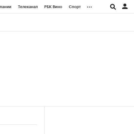
...
пании
Телеканал
РБК Вино
Спорт
ые проекты
Город
Стиль
Крипто
Спецпроекты СПб
логии и медиа
Финансы