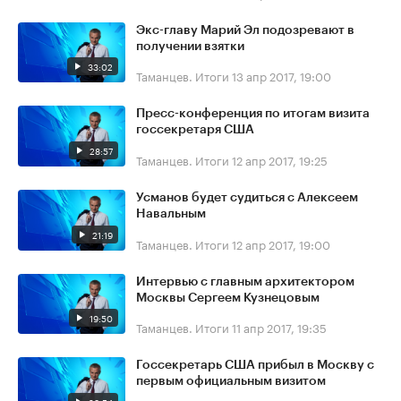
Экс-главу Марий Эл подозревают в
получении взятки
33:02
Таманцев. Итоги
13 апр 2017, 19:00
Пресс-конференция по итогам визита
госсекретаря США
28:57
Таманцев. Итоги
12 апр 2017, 19:25
Усманов будет судиться с Алексеем
Навальным
21:19
Таманцев. Итоги
12 апр 2017, 19:00
Интервью с главным архитектором
Москвы Сергеем Кузнецовым
19:50
Таманцев. Итоги
11 апр 2017, 19:35
Госсекретарь США прибыл в Москву с
первым официальным визитом