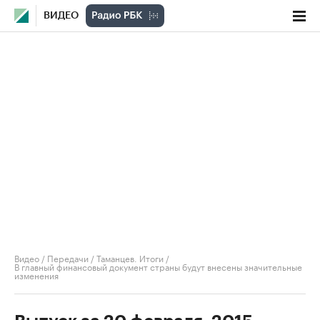
ВИДЕО
Видео
/
Передачи
/
Таманцев. Итоги
/
В главный финансовый документ страны будут внесены значительные
изменения