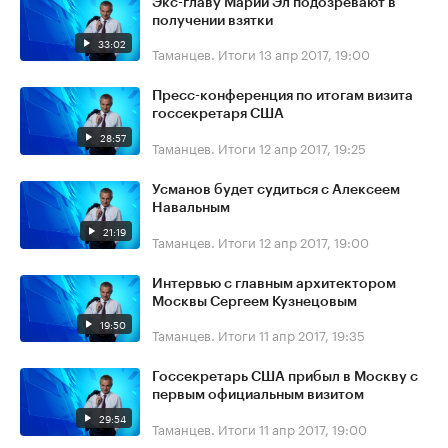
Экс-главу Марий Эл подозревают в
получении взятки
33:02
Таманцев. Итоги
13 апр 2017, 19:00
Пресс-конференция по итогам визита
госсекретаря США
28:57
Таманцев. Итоги
12 апр 2017, 19:25
Усманов будет судиться с Алексеем
Навальным
21:19
Таманцев. Итоги
12 апр 2017, 19:00
Интервью с главным архитектором
Москвы Сергеем Кузнецовым
19:50
Таманцев. Итоги
11 апр 2017, 19:35
Госсекретарь США прибыл в Москву с
первым официальным визитом
29:54
Таманцев. Итоги
11 апр 2017, 19:00