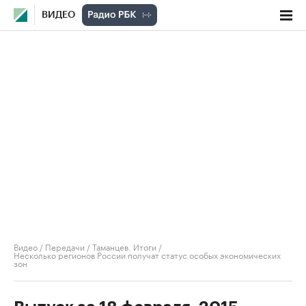
ВИДЕО
Видео
/
Передачи
/
Таманцев. Итоги
/
Несколько регионов России получат статус особых экономических
зон