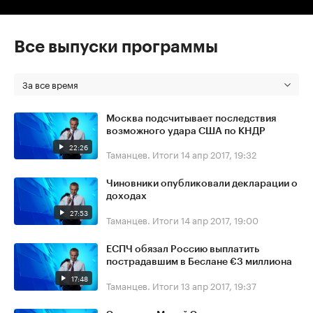
Все выпуски программы
За все время
Москва подсчитывает последствия
возможного удара США по КНДР
22:26
Таманцев. Итоги
14 апр 2017, 19:32
Чиновники опубликовали декларации о
доходах
27:53
Таманцев. Итоги
14 апр 2017, 19:00
ЕСПЧ обязал Россию выплатить
пострадавшим в Беслане €3 миллиона
17:48
Таманцев. Итоги
13 апр 2017, 19:37