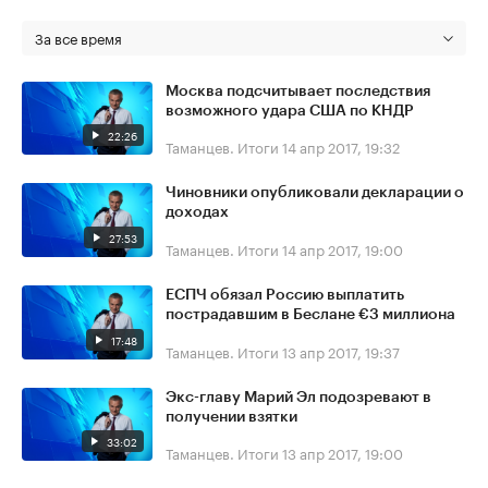
За все время
Москва подсчитывает последствия
возможного удара США по КНДР
22:26
Таманцев. Итоги
14 апр 2017, 19:32
Чиновники опубликовали декларации о
доходах
27:53
Таманцев. Итоги
14 апр 2017, 19:00
ЕСПЧ обязал Россию выплатить
пострадавшим в Беслане €3 миллиона
17:48
Таманцев. Итоги
13 апр 2017, 19:37
Экс-главу Марий Эл подозревают в
получении взятки
33:02
Таманцев. Итоги
13 апр 2017, 19:00