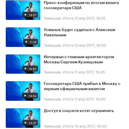
Пресс-конференция по итогам визита
госсекретаря США
28:57
Таманцев. Итоги
12 апр 2017, 19:25
Усманов будет судиться с Алексеем
Навальным
21:19
Таманцев. Итоги
12 апр 2017, 19:00
Интервью с главным архитектором
Москвы Сергеем Кузнецовым
19:50
Таманцев. Итоги
11 апр 2017, 19:35
Госсекретарь США прибыл в Москву с
первым официальным визитом
29:54
Таманцев. Итоги
11 апр 2017, 19:00
Доступ в соцсети хотят ограничить
23:37
Таманцев. Итоги
10 апр 2017, 19:00