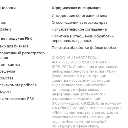
 Новости
Юридическая информация
Информация об ограничениях
roid
О соблюдении авторских прав
allery
Пользовательское соглашение
Политика в отношении обработки
гие продукты РБК
персональных данных
ако для бизнеса
Политика обработки файлов cookie
поративный регистратор
енов
© ООО «БИЗНЕСПРЕСС»,
АО «РОСБИЗНЕСКОНСАЛТИНГ»,
тинг сайтов
1995–2026
. Сообщения и материалы
.решения
информационного агентства «РБК»
(свидетельство о регистрации
комства
средства массовой информации
 знакомств podbor.ru
выдано Федеральной службой
по надзору в сфере связи,
 Курсы
информационных технологий
ла управления РБК
и массовых коммуникаций
(Роскомнадзор) 09.12.2015 за номером
ИА №ФС77-63848) и сетевого издания
«РБК» (свидетельство о регистрации
средства массовой информации
выдано Федеральной службой
по надзору в сфере связи,