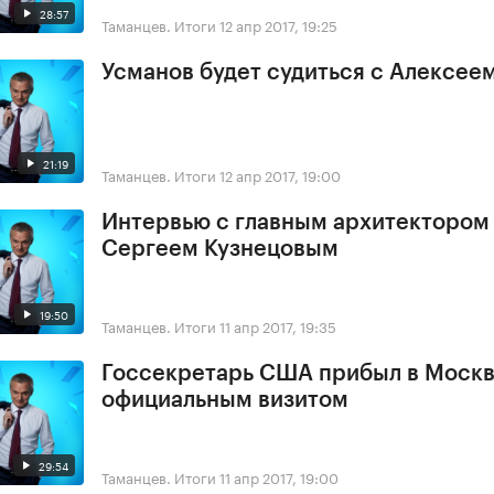
28:57
Таманцев. Итоги
12 апр 2017, 19:25
Усманов будет судиться с Алексее
21:19
Таманцев. Итоги
12 апр 2017, 19:00
Интервью с главным архитектором
Сергеем Кузнецовым
19:50
Таманцев. Итоги
11 апр 2017, 19:35
Госсекретарь США прибыл в Москв
официальным визитом
29:54
Таманцев. Итоги
11 апр 2017, 19:00