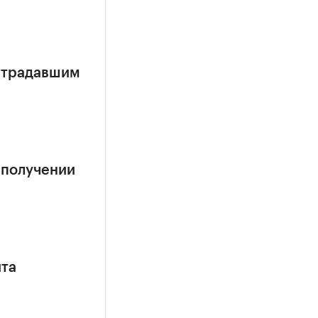
страдавшим
 получении
ита