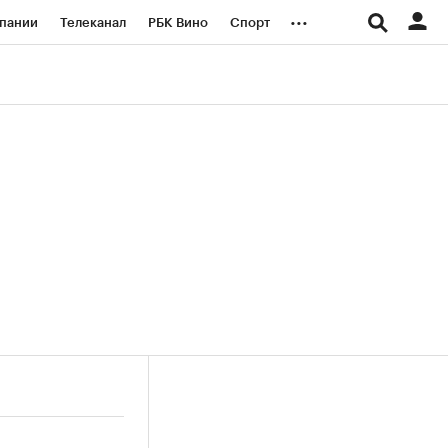
...
пании
Телеканал
РБК Вино
Спорт
ые проекты
Город
Стиль
Крипто
Спецпроекты СПб
логии и медиа
Финансы