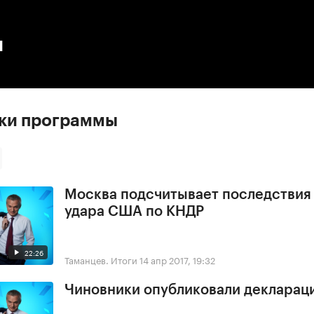
:00
/
00:00
ы
ски программы
Москва подсчитывает последствия
удара США по КНДР
22:26
Таманцев. Итоги
14 апр 2017, 19:32
Чиновники опубликовали деклараци