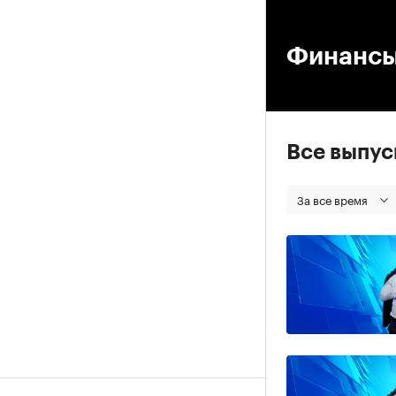
00
Финанс
Все выпу
За все время