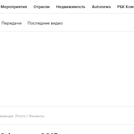
Мероприятия
Отрасли
Недвижимость
Autonews
РБК Ком
ние
РБК Курсы
РБК Life
Тренды
Визионеры
Национальн
Передачи
Последние видео
б
Исследования
Кредитные рейтинги
Франшизы
Газета
роверка контрагентов
Политика
Экономика
Бизнес
Техно
аманцев. Итоги
/
Финансы