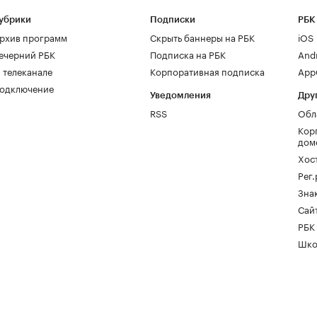
убрики
Подписки
РБК
рхив программ
Скрыть баннеры на РБК
iOS
ечерний РБК
Подписка на РБК
And
 телеканале
Корпоративная подписка
AppG
одключение
Уведомления
Дру
RSS
Обл
Кор
дом
Хос
Рег
Зна
Сайт
РБК
Шко