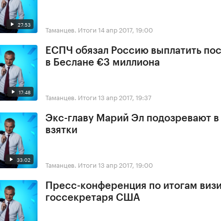
27:53
Таманцев. Итоги
14 апр 2017, 19:00
ЕСПЧ обязал Россию выплатить по
в Беслане €3 миллиона
17:48
Таманцев. Итоги
13 апр 2017, 19:37
Экс-главу Марий Эл подозревают в
взятки
33:02
Таманцев. Итоги
13 апр 2017, 19:00
Пресс-конференция по итогам виз
госсекретаря США