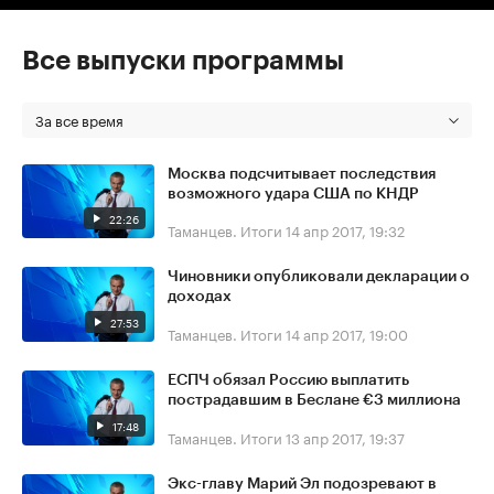
Все выпуски программы
За все время
Москва подсчитывает последствия
возможного удара США по КНДР
22:26
Таманцев. Итоги
14 апр 2017, 19:32
Чиновники опубликовали декларации о
доходах
27:53
Таманцев. Итоги
14 апр 2017, 19:00
ЕСПЧ обязал Россию выплатить
пострадавшим в Беслане €3 миллиона
17:48
Таманцев. Итоги
13 апр 2017, 19:37
Экс-главу Марий Эл подозревают в