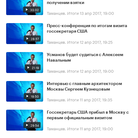
получении взятки
33:02
Таманцев. Итоги
13 апр 2017, 19:00
Пресс-конференция по итогам визита
госсекретаря США
28:57
Таманцев. Итоги
12 апр 2017, 19:25
Усманов будет судиться с Алексеем
Навальным
21:19
Таманцев. Итоги
12 апр 2017, 19:00
Интервью с главным архитектором
Москвы Сергеем Кузнецовым
19:50
Таманцев. Итоги
11 апр 2017, 19:35
Госсекретарь США прибыл в Москву с
первым официальным визитом
29:54
Таманцев. Итоги
11 апр 2017, 19:00