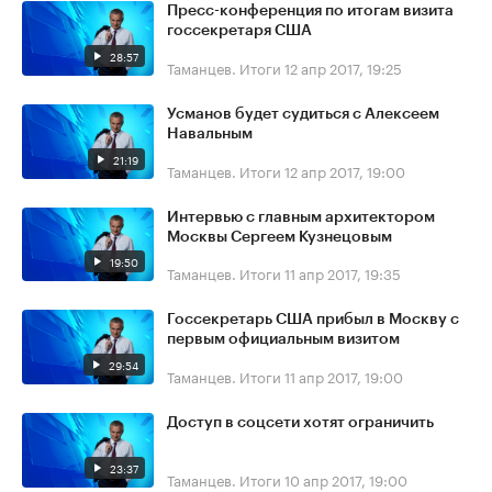
Пресс-конференция по итогам визита
госсекретаря США
28:57
Таманцев. Итоги
12 апр 2017, 19:25
Усманов будет судиться с Алексеем
Навальным
21:19
Таманцев. Итоги
12 апр 2017, 19:00
Интервью с главным архитектором
Москвы Сергеем Кузнецовым
19:50
Таманцев. Итоги
11 апр 2017, 19:35
Госсекретарь США прибыл в Москву с
первым официальным визитом
29:54
Таманцев. Итоги
11 апр 2017, 19:00
Доступ в соцсети хотят ограничить
23:37
Таманцев. Итоги
10 апр 2017, 19:00