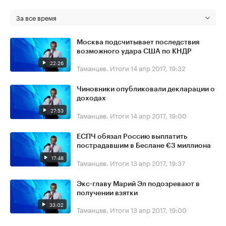
За все время
Москва подсчитывает последствия
возможного удара США по КНДР
22:26
Таманцев. Итоги
14 апр 2017, 19:32
Чиновники опубликовали декларации о
доходах
27:53
Таманцев. Итоги
14 апр 2017, 19:00
ЕСПЧ обязал Россию выплатить
пострадавшим в Беслане €3 миллиона
17:48
Таманцев. Итоги
13 апр 2017, 19:37
Экс-главу Марий Эл подозревают в
получении взятки
33:02
Таманцев. Итоги
13 апр 2017, 19:00