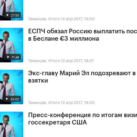
27:53
Таманцев. Итоги
14 апр 2017, 19:00
ЕСПЧ обязал Россию выплатить по
в Беслане €3 миллиона
17:48
Таманцев. Итоги
13 апр 2017, 19:37
Экс-главу Марий Эл подозревают в
взятки
33:02
Таманцев. Итоги
13 апр 2017, 19:00
Пресс-конференция по итогам виз
госсекретаря США