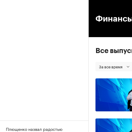
00
Финанс
Все выпу
За все время
Плющенко назвал радостью