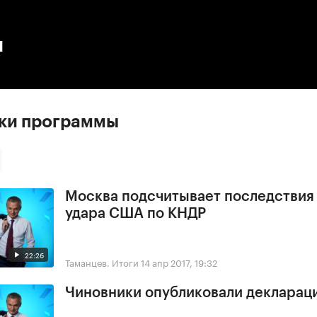
:00
/
00:00
ы
ски программы
Москва подсчитывает последствия
удара США по КНДР
22:26
Таманцев. Итоги
14 апр 2017, 19:32
Чиновники опубликовали деклараци