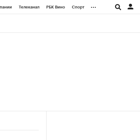
...
пании
Телеканал
РБК Вино
Спорт
ые проекты
Город
Стиль
Крипто
Спецпроекты СПб
логии и медиа
Финансы