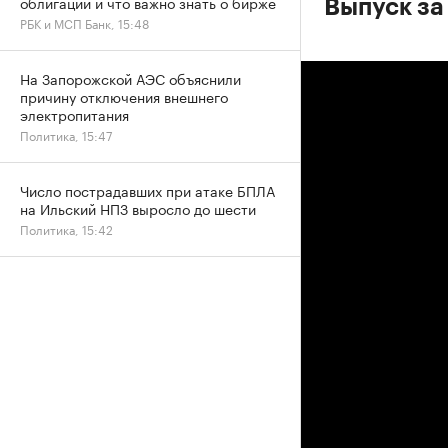
облигации и что важно знать о бирже
Выпуск за
РБК и МСП Банк, 15:48
На Запорожской АЭС объяснили
причину отключения внешнего
электропитания
Политика, 15:47
Число пострадавших при атаке БПЛА
на Ильский НПЗ выросло до шести
Политика, 15:42