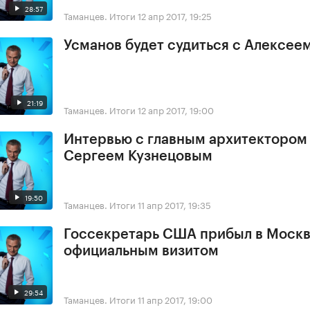
28:57
Таманцев. Итоги
12 апр 2017, 19:25
Усманов будет судиться с Алексее
21:19
Таманцев. Итоги
12 апр 2017, 19:00
Интервью с главным архитектором
Сергеем Кузнецовым
19:50
Таманцев. Итоги
11 апр 2017, 19:35
Госсекретарь США прибыл в Москв
официальным визитом
29:54
Таманцев. Итоги
11 апр 2017, 19:00