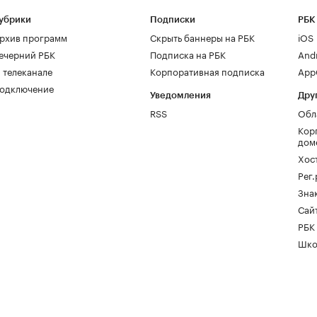
убрики
Подписки
РБК
рхив программ
Скрыть баннеры на РБК
iOS
ечерний РБК
Подписка на РБК
And
 телеканале
Корпоративная подписка
AppG
одключение
Уведомления
Дру
RSS
Обл
Кор
дом
Хос
Рег
Зна
Сайт
РБК
Шко