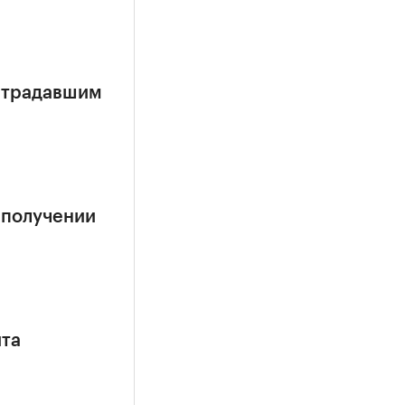
страдавшим
 получении
ита