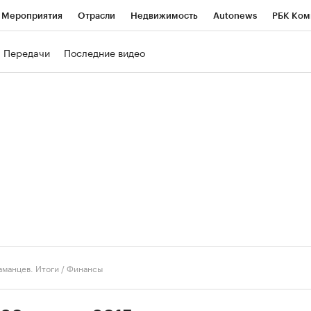
Мероприятия
Отрасли
Недвижимость
Autonews
РБК Ком
ние
РБК Курсы
РБК Life
Тренды
Визионеры
Национальн
Передачи
Последние видео
б
Исследования
Кредитные рейтинги
Франшизы
Газета
роверка контрагентов
Политика
Экономика
Бизнес
Техно
аманцев. Итоги
/
Финансы