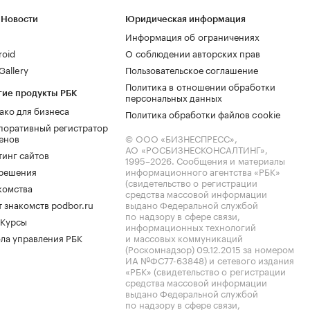
 Новости
Юридическая информация
Информация об ограничениях
roid
О соблюдении авторских прав
allery
Пользовательское соглашение
Политика в отношении обработки
гие продукты РБК
персональных данных
ако для бизнеса
Политика обработки файлов cookie
поративный регистратор
енов
© ООО «БИЗНЕСПРЕСС»,
АО «РОСБИЗНЕСКОНСАЛТИНГ»,
тинг сайтов
1995–2026
. Сообщения и материалы
.решения
информационного агентства «РБК»
(свидетельство о регистрации
комства
средства массовой информации
 знакомств podbor.ru
выдано Федеральной службой
по надзору в сфере связи,
 Курсы
информационных технологий
ла управления РБК
и массовых коммуникаций
(Роскомнадзор) 09.12.2015 за номером
ИА №ФС77-63848) и сетевого издания
«РБК» (свидетельство о регистрации
средства массовой информации
выдано Федеральной службой
по надзору в сфере связи,