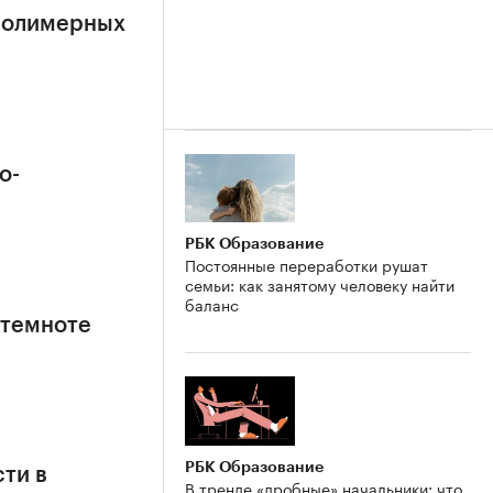
полимерных
о-
РБК Образование
Постоянные переработки рушат
семьи: как занятому человеку найти
баланс
 темноте
РБК Образование
ти в
В тренде «дробные» начальники: что