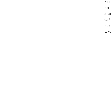
Хос
Рег
Зна
Сайт
РБК
Шко