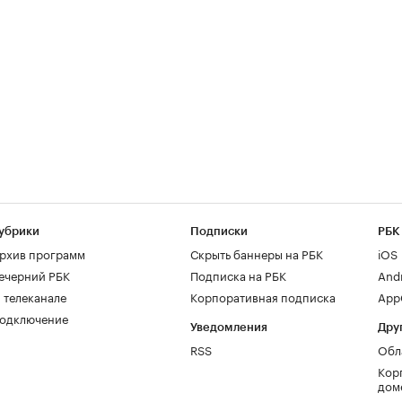
убрики
Подписки
РБК
рхив программ
Скрыть баннеры на РБК
iOS
ечерний РБК
Подписка на РБК
And
 телеканале
Корпоративная подписка
AppG
одключение
Уведомления
Дру
RSS
Обл
Кор
дом