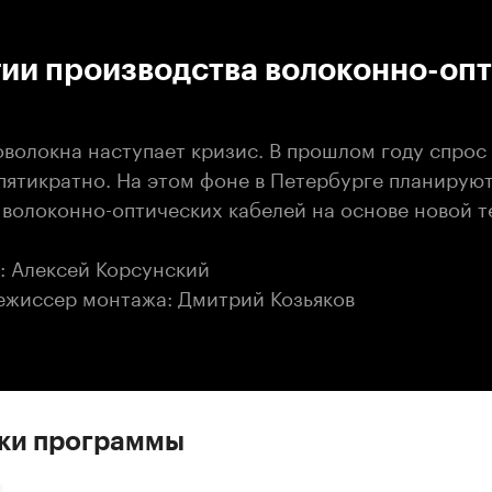
:00
/
00:00
гии производства волоконно-оп
волокна наступает кризис. В прошлом году спрос 
 пятикратно. На этом фоне в Петербурге планирую
 волоконно-оптических кабелей на основе новой т
: Алексей Корсунский
ежиссер монтажа: Дмитрий Козьяков
ски программы