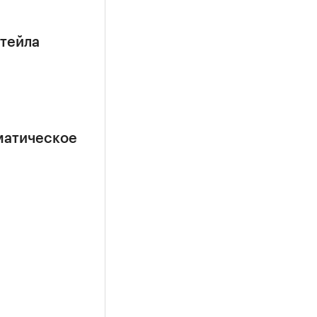
етейла
матическое