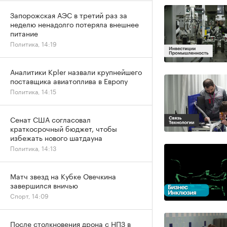
Запорожская АЭС в третий раз за
неделю ненадолго потеряла внешнее
питание
Политика, 14:19
Аналитики Kpler назвали крупнейшего
поставщика авиатоплива в Европу
Политика, 14:15
Сенат США согласовал
краткосрочный бюджет, чтобы
избежать нового шатдауна
Политика, 14:13
Матч звезд на Кубке Овечкина
завершился вничью
Спорт, 14:09
После столкновения дрона с НПЗ в