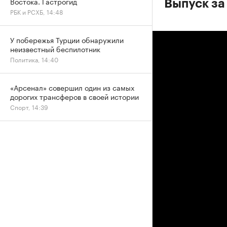
Востока. Гастрогид
Выпуск за
РБК и РСХБ, 14:48
У побережья Турции обнаружили
неизвестный беспилотник
Политика, 14:40
«Арсенал» совершил один из самых
дорогих трансферов в своей истории
Спорт, 14:39