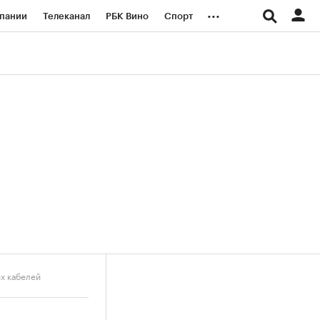
...
пании
Телеканал
РБК Вино
Спорт
ые проекты
Город
Стиль
Крипто
Спецпроекты СПб
логии и медиа
Финансы
х кабелей