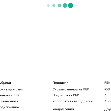
убрики
Подписки
РБК
рхив программ
Скрыть баннеры на РБК
iOS
ечерний РБК
Подписка на РБК
And
 телеканале
Корпоративная подписка
AppG
одключение
Уведомления
Дру