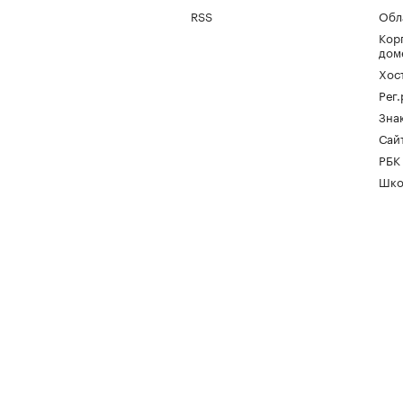
RSS
Обл
Кор
дом
Хос
Рег
Зна
Сайт
РБК
Шко