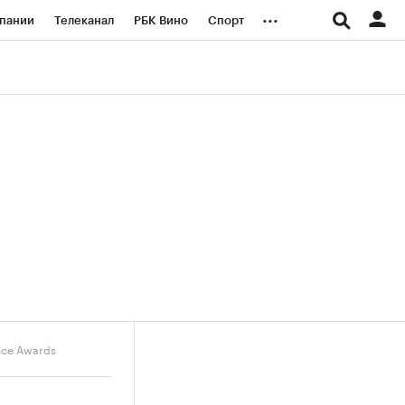
...
пании
Телеканал
РБК Вино
Спорт
ые проекты
Город
Стиль
Крипто
Спецпроекты СПб
логии и медиа
Финансы
nce Awards