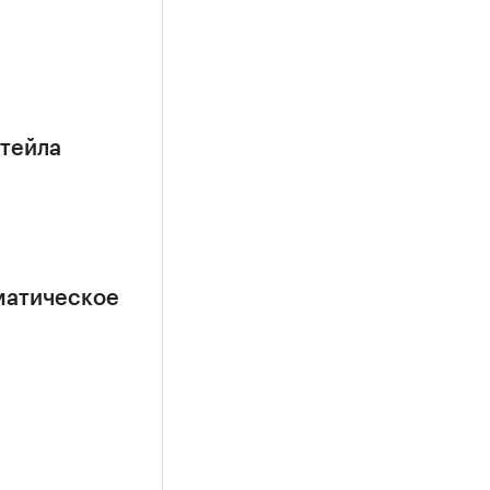
етейла
матическое