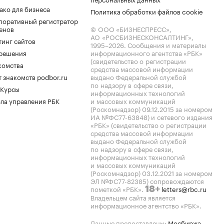
ако для бизнеса
Политика обработки файлов cookie
поративный регистратор
енов
© ООО «БИЗНЕСПРЕСС»,
АО «РОСБИЗНЕСКОНСАЛТИНГ»,
тинг сайтов
1995–2026
. Сообщения и материалы
.решения
информационного агентства «РБК»
(свидетельство о регистрации
комства
средства массовой информации
 знакомств podbor.ru
выдано Федеральной службой
по надзору в сфере связи,
 Курсы
информационных технологий
ла управления РБК
и массовых коммуникаций
(Роскомнадзор) 09.12.2015 за номером
ИА №ФС77-63848) и сетевого издания
«РБК» (свидетельство о регистрации
средства массовой информации
выдано Федеральной службой
по надзору в сфере связи,
информационных технологий
и массовых коммуникаций
(Роскомнадзор) 03.12.2021 за номером
ЭЛ №ФС77-82385) сопровождаются
пометкой «РБК».
letters@rbc.ru
18+
Владельцем сайта является
информационное агентство «РБК».
Данные предоставлены:
Мосбиржа
,