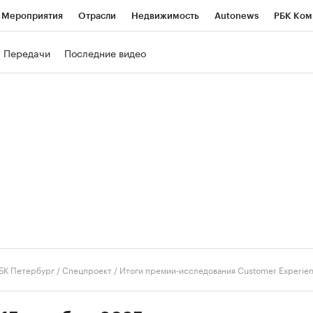
Мероприятия
Отрасли
Недвижимость
Autonews
РБК Ком
ние
РБК Курсы
РБК Life
Тренды
Визионеры
Национальн
Передачи
Последние видео
б
Исследования
Кредитные рейтинги
Франшизы
Газета
роверка контрагентов
Политика
Экономика
Бизнес
Техно
БК Петербург / Спецпроект
/
Итоги премии-исследования Customer Experie