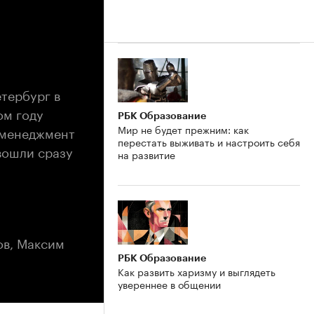
тербург в
ом году
РБК Образование
Мир не будет прежним: как
и менеджмент
перестать выживать и настроить себя
 вошли сразу
на развитие
ов, Максим
РБК Образование
Как развить харизму и выглядеть
увереннее в общении