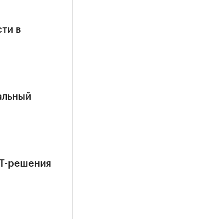
ти в
альный
ИТ-решения