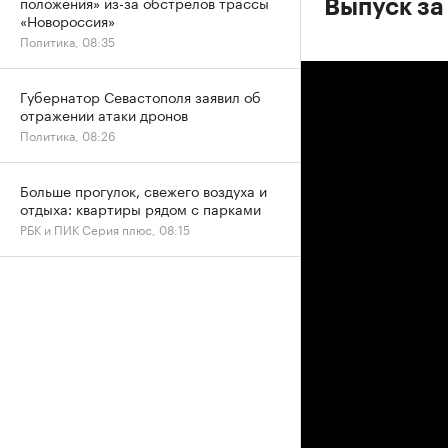
положения» из-за обстрелов трассы
Выпуск за
«Новороссия»
Политика, 08:35
Губернатор Севастополя заявил об
отражении атаки дронов
Политика, 08:26
Больше прогулок, свежего воздуха и
отдыха: квартиры рядом с парками
РБК и ПИК Серия плюс, 08:15