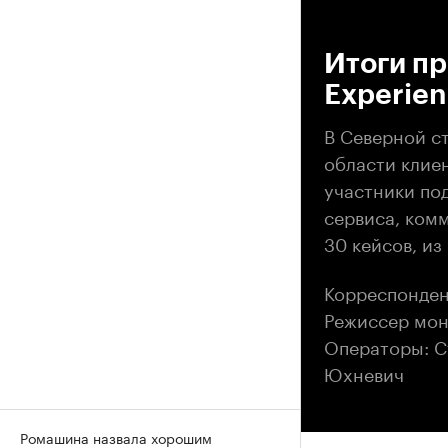
00
Итоги п
Experie
В Северной с
области клиен
участники по
сервиса, комм
30 кейсов, из
Корреспонден
Режиссер мон
Операторы: С
Юхневич
Ромашина назвала хорошим