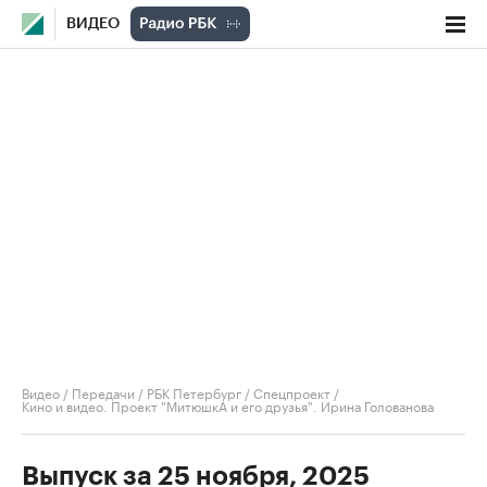
ВИДЕО
Видео
/
Передачи
/
РБК Петербург / Спецпроект
/
Кино и видео. Проект "МитюшкА и его друзья". Ирина Голованова
Выпуск за 25 ноября, 2025