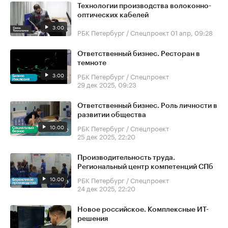
Технологии производства волоконно-
оптических кабелей
3:00
РБК Петербург / Спецпроект
01 апр, 09:28
Ответственный бизнес. Ресторан в
темноте
3:00
РБК Петербург / Спецпроект
29 дек 2025, 09:23
Ответственный бизнес. Роль личности в
развитии общества
10:00
РБК Петербург / Спецпроект
25 дек 2025, 22:20
Производительность труда.
Региональный центр компетенций СПб
10:00
РБК Петербург / Спецпроект
24 дек 2025, 22:20
Новое российское. Комплексные ИТ-
решения