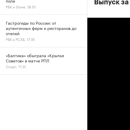
поле
Выпуск за
РБК и Stone, 18:01
Гастрогиды по России: от
аутентичных ферм и ресторанов до
отелей
РБК и РСХБ, 17:35
«Балтика» обыграла «Крылья
Советов» в матче РПЛ
Спорт, 17:31