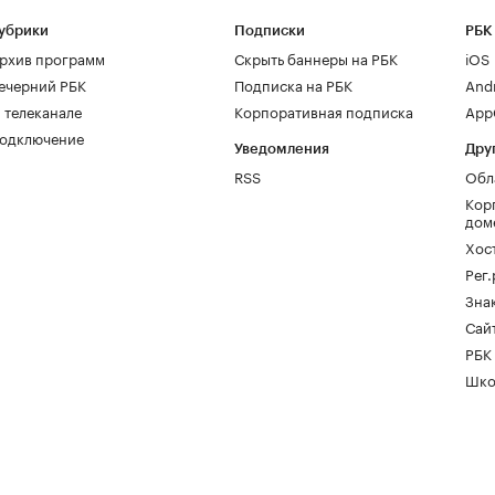
убрики
Подписки
РБК
рхив программ
Скрыть баннеры на РБК
iOS
ечерний РБК
Подписка на РБК
And
 телеканале
Корпоративная подписка
AppG
одключение
Уведомления
Дру
RSS
Обл
Кор
дом
Хос
Рег
Зна
Сайт
РБК
Шко