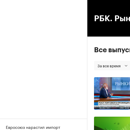
00
РБК. Ры
Все выпу
За все время
Евросоюз нарастил импорт