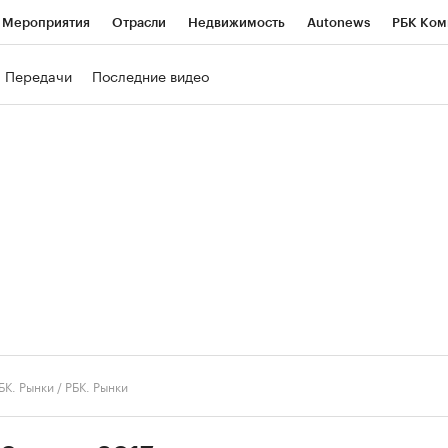
Мероприятия
Отрасли
Недвижимость
Autonews
РБК Ком
ние
РБК Курсы
РБК Life
Тренды
Визионеры
Национальн
Передачи
Последние видео
б
Исследования
Кредитные рейтинги
Франшизы
Газета
роверка контрагентов
Политика
Экономика
Бизнес
Техно
БК. Рынки
/
РБК. Рынки