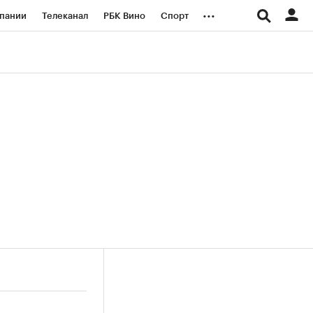
...
пании
Телеканал
РБК Вино
Спорт
ые проекты
Город
Стиль
Крипто
Спецпроекты СПб
логии и медиа
Финансы