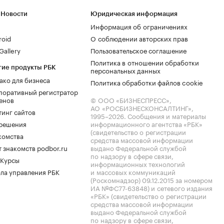
 Новости
Юридическая информация
Информация об ограничениях
roid
О соблюдении авторских прав
allery
Пользовательское соглашение
Политика в отношении обработки
гие продукты РБК
персональных данных
ако для бизнеса
Политика обработки файлов cookie
поративный регистратор
енов
© ООО «БИЗНЕСПРЕСС»,
АО «РОСБИЗНЕСКОНСАЛТИНГ»,
тинг сайтов
1995–2026
. Сообщения и материалы
.решения
информационного агентства «РБК»
(свидетельство о регистрации
комства
средства массовой информации
 знакомств podbor.ru
выдано Федеральной службой
по надзору в сфере связи,
 Курсы
информационных технологий
ла управления РБК
и массовых коммуникаций
(Роскомнадзор) 09.12.2015 за номером
ИА №ФС77-63848) и сетевого издания
«РБК» (свидетельство о регистрации
средства массовой информации
выдано Федеральной службой
по надзору в сфере связи,