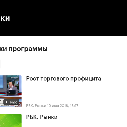
:00
/
00:00
нки
ски программы
Рост торгового профицита
10:02
РБК. Рынки
10 июл 2018, 18:17
РБК. Рынки