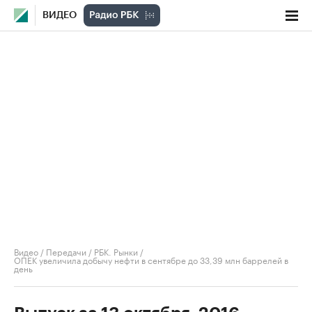
ВИДЕО
Видео
/
Передачи
/
РБК. Рынки
/
ОПЕК увеличила добычу нефти в сентябре до 33,39 млн баррелей в
день