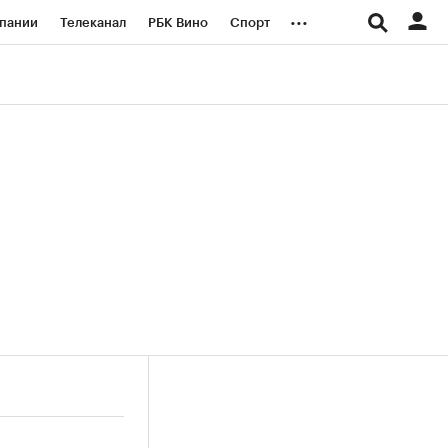
...
пании
Телеканал
РБК Вино
Спорт
ые проекты
Город
Стиль
Крипто
Спецпроекты СПб
логии и медиа
Финансы