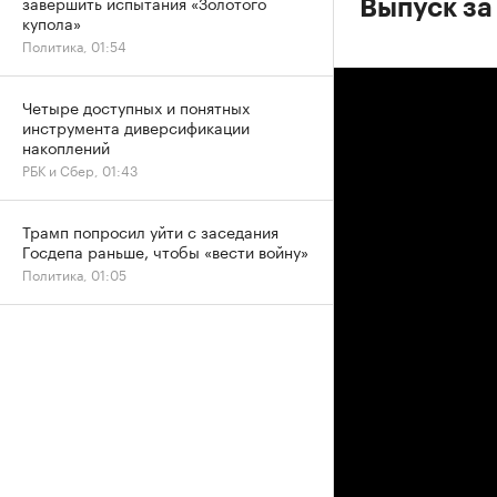
завершить испытания «Золотого
Выпуск за
купола»
Политика, 01:54
Четыре доступных и понятных
инструмента диверсификации
накоплений
РБК и Сбер, 01:43
Трамп попросил уйти с заседания
Госдепа раньше, чтобы «вести войну»
Политика, 01:05