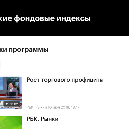
:00
/
00:00
кие фондовые индексы
ски программы
Рост торгового профицита
10:02
РБК. Рынки
10 июл 2018, 18:17
РБК. Рынки