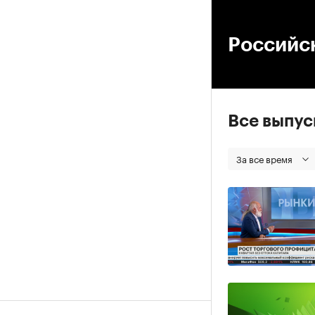
00
Российс
Все выпу
За все время