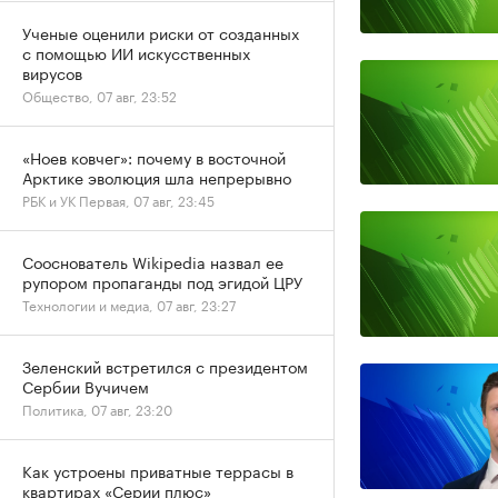
Ученые оценили риски от созданных
с помощью ИИ искусственных
вирусов
Общество, 07 авг, 23:52
«Ноев ковчег»: почему в восточной
Арктике эволюция шла непрерывно
РБК и УК Первая, 07 авг, 23:45
Сооснователь Wikipedia назвал ее
рупором пропаганды под эгидой ЦРУ
Технологии и медиа, 07 авг, 23:27
Зеленский встретился с президентом
Сербии Вучичем
Политика, 07 авг, 23:20
Как устроены приватные террасы в
квартирах «Серии плюс»