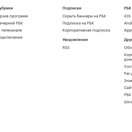
убрики
Подписки
РБК
рхив программ
Скрыть баннеры на РБК
iOS
ечерний РБК
Подписка на РБК
And
 телеканале
Корпоративная подписка
AppG
одключение
Уведомления
Дру
RSS
Обл
Кор
дом
Хос
Рег
Зна
Сайт
РБК
Шко