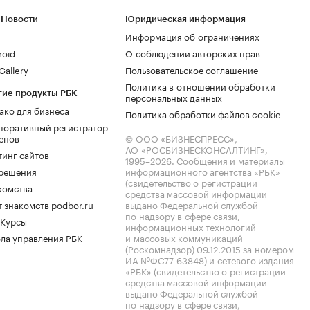
 Новости
Юридическая информация
Информация об ограничениях
roid
О соблюдении авторских прав
allery
Пользовательское соглашение
Политика в отношении обработки
гие продукты РБК
персональных данных
ако для бизнеса
Политика обработки файлов cookie
поративный регистратор
енов
© ООО «БИЗНЕСПРЕСС»,
АО «РОСБИЗНЕСКОНСАЛТИНГ»,
тинг сайтов
1995–2026
. Сообщения и материалы
.решения
информационного агентства «РБК»
(свидетельство о регистрации
комства
средства массовой информации
 знакомств podbor.ru
выдано Федеральной службой
по надзору в сфере связи,
 Курсы
информационных технологий
ла управления РБК
и массовых коммуникаций
(Роскомнадзор) 09.12.2015 за номером
ИА №ФС77-63848) и сетевого издания
«РБК» (свидетельство о регистрации
средства массовой информации
выдано Федеральной службой
по надзору в сфере связи,