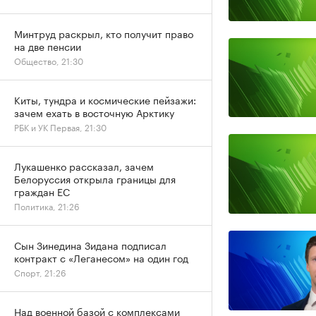
Минтруд раскрыл, кто получит право
на две пенсии
Общество, 21:30
Киты, тундра и космические пейзажи:
зачем ехать в восточную Арктику
РБК и УК Первая, 21:30
Лукашенко рассказал, зачем
Белоруссия открыла границы для
граждан ЕС
Политика, 21:26
Сын Зинедина Зидана подписал
контракт с «Леганесом» на один год
Спорт, 21:26
Над военной базой с комплексами