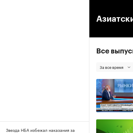
00
Азиатск
Все выпу
За все время
Звезда НБА избежал наказания за