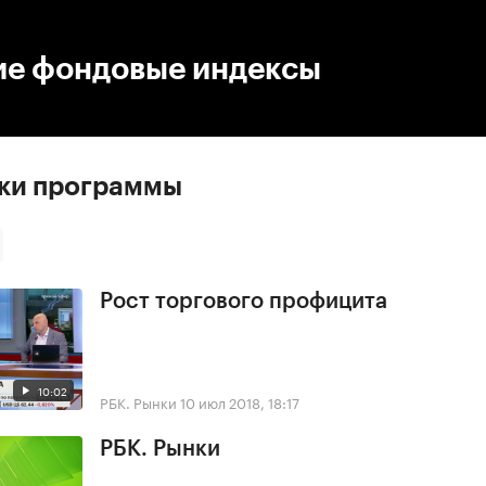
:00
/
00:00
ие фондовые индексы
ски программы
Рост торгового профицита
10:02
РБК. Рынки
10 июл 2018, 18:17
РБК. Рынки