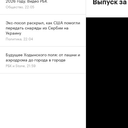
2026 году. Видео РБК
Выпуск за
Общество, 22:05
Экс-посол раскрыл, как США помогли
передать снаряды из Сербии на
Украину
Политика, 22:04
Будущее Ходынского поля: от пашни и
аэродрома до города в городе
РБК и Stone, 21:59