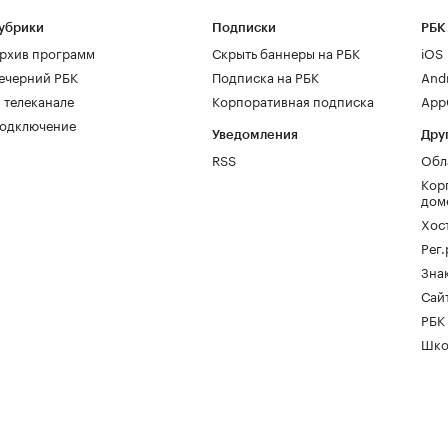
убрики
Подписки
РБК
рхив программ
Скрыть баннеры на РБК
iOS
ечерний РБК
Подписка на РБК
And
 телеканале
Корпоративная подписка
AppG
одключение
Уведомления
Дру
RSS
Обл
Кор
дом
Хос
Рег
Зна
Сайт
РБК
Шко