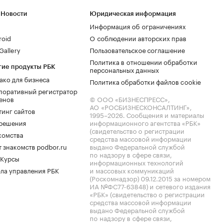
 Новости
Юридическая информация
Информация об ограничениях
roid
О соблюдении авторских прав
allery
Пользовательское соглашение
Политика в отношении обработки
гие продукты РБК
персональных данных
ако для бизнеса
Политика обработки файлов cookie
поративный регистратор
енов
© ООО «БИЗНЕСПРЕСС»,
АО «РОСБИЗНЕСКОНСАЛТИНГ»,
тинг сайтов
1995–2026
. Сообщения и материалы
.решения
информационного агентства «РБК»
(свидетельство о регистрации
комства
средства массовой информации
 знакомств podbor.ru
выдано Федеральной службой
по надзору в сфере связи,
 Курсы
информационных технологий
ла управления РБК
и массовых коммуникаций
(Роскомнадзор) 09.12.2015 за номером
ИА №ФС77-63848) и сетевого издания
«РБК» (свидетельство о регистрации
средства массовой информации
выдано Федеральной службой
по надзору в сфере связи,