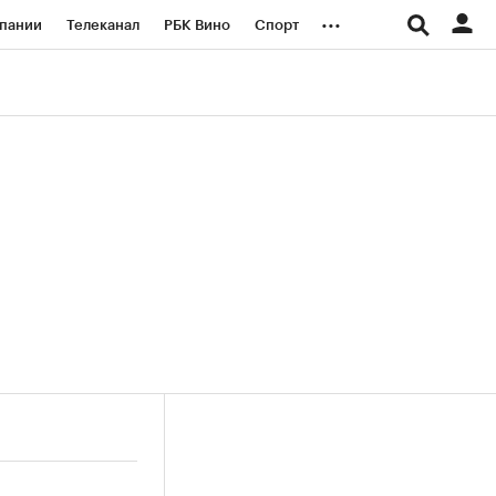
...
пании
Телеканал
РБК Вино
Спорт
ые проекты
Город
Стиль
Крипто
Спецпроекты СПб
логии и медиа
Финансы